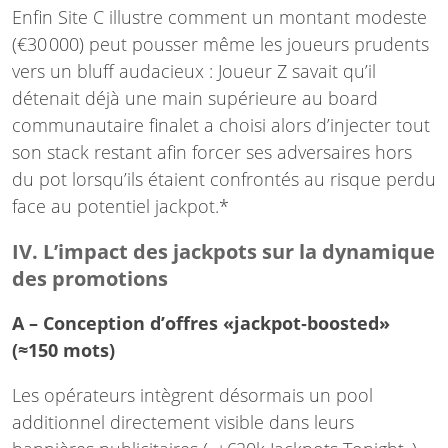
Enfin Site C illustre comment un montant modeste
(€30 000) peut pousser même les joueurs prudents
vers un bluff audacieux : Joueur Z savait qu’il
détenait déjà une main supérieure au board
communautaire finalet a choisi alors d’injecter tout
son stack restant afin forcer ses adversaires hors
du pot lorsqu’ils étaient confrontés au risque perdu
face au potentiel jackpot.*
IV. L’impact des jackpots sur la dynamique
des promotions
A – Conception d’offres «​jackpot‑boosted​»
(≈150 mots)
Les opérateurs intègrent désormais un pool
additionnel directement visible dans leurs