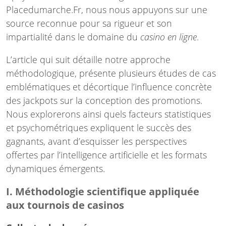
Placedumarche.Fr, nous nous appuyons sur une
source reconnue pour sa rigueur et son
impartialité dans le domaine du
casino en ligne
.
L’article qui suit détaille notre approche
méthodologique, présente plusieurs études de cas
emblématiques et décortique l’influence concrète
des jackpots sur la conception des promotions.
Nous explorerons ainsi quels facteurs statistiques
et psychométriques expliquent le succès des
gagnants, avant d’esquisser les perspectives
offertes par l’intelligence artificielle et les formats
dynamiques émergents.
I. Méthodologie scientifique appliquée
aux tournois de casinos