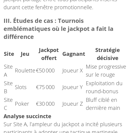
durant cette fenêtre promotionnelle.
III. Études de cas : Tournois
emblématiques où le jackpot a fait la
différence
Jackpot
Stratégie
Site
Jeu
Gagnant
offert
décisive
Site
Mise progressive
Roulette
€50 000
Joueur X
A
sur le rouge
Site
Exploitation du
Slots
€75 000
Joueur Y
B
round‑bonus
Site
Bluff ciblé en
Poker
€30 000
Joueur Z
C
dernière main
Analyse succincte
Sur Site A, l’ampleur du jackpot a incité plusieurs
participants à adopter une tactique martingale