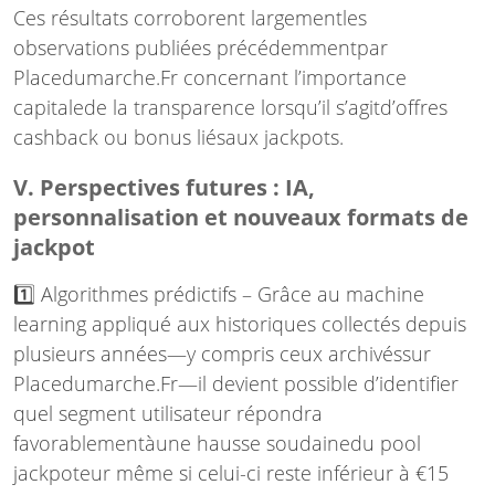
Ces résultats corroborent largementles
observations publiées précédemmentpar
Placedumarche.Fr concernant l’importance
capitalede la transparence lorsqu’il s’agitd’offres
cash­back ou bonus liésaux jackpots.
V. Perspectives futures : IA,
personnalisation et nouveaux formats de
jackpot
1️⃣ Algorithmes prédictifs – Grâce au machine
learning appliqué aux historiques collectés depuis
plusieurs années—y compris ceux archivéssur
Placedumarche.Fr—il devient possible d’identifier
quel segment utilisateur répondra
favorablementàune hausse soudainedu pool
jackpoteur même si celui-ci reste inférieur à €15