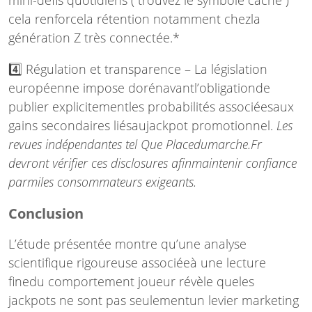
mini-défis quotidiens (“trouvez le symbole caché”)
cela renforcela rétention notamment chezla
génération Z très connectée.*
4️⃣ Régulation et transparence – La législation
européenne impose dorénavantl’obligationde
publier explicitementles probabilités associéesaux
gains secondaires liésaujackpot promotionnel.
Les
revues indépendantes tel Que Placedumarche.Fr
devront vérifier ces disclosures afinmaintenir confiance
parmiles consommateurs exigeants.
Conclusion
L’étude présentée montre qu’une analyse
scientifique rigoureuse associéeà une lecture
finedu comportement joueur révèle queles
jackpots ne sont pas seulementun levier marketing