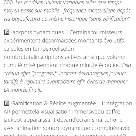
000.
Les modèles utilisent variables telles que temps
moyen passé sur mobile , fréquence mensuellede dépôt
via paysafecard ou même historique “sans vérification”.
2️⃣ Jackpots dynamiques – Certains fournisseurs
expérimentent désormaisdes montants évolutifs
calculés en temps réel selon
nombretotalinscriptions actives ainsi que volume
cumulé misé pendant chaque minute écoulée.
Cela
créeun effet “progressif” incitant davantageles joueurs
tardifs à rejoindre avantclôture afin éviterde manquer
LA montée finale.
3️⃣ Gamification & Réalité augmentée – L’intégration
AR permettela visualisation immersivedu coffre-
jackpot apparaissant devantl’écran smartphone
avec animation sonore dynamique ; combinéeavec