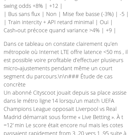
swing odds +8% | +12 |
| Bus sans flux | Non | Mise fixe basse (-3%) | -5 |
| Train intercity + API retard minimal | Oui |
Cash‑out précoce quand variance >4% | +9 |
Dans ce tableau on constate clairement qu’en
métropole où Internet LTE offre latence <50 ms , il
est possible voire profitable d’effectuer plusieurs
micro‑ajustements pendant même un court
segment du parcours.\n\n### Étude de cas
concrète
Un abonné Cityscoot jouait depuis sa place assise
dans le métro ligne 14 lorsqu’un match UEFA
Champions League opposait Liverpool vs Real
Madrid démarrait sous forme « Live Betting ». À t
=12′ min Le score était encore nul mais les cotes
passaient rapidement from 3 .20 vers 1 .95 suite à