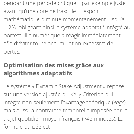
pendant une période critique—par exemple juste
avant qu’une cote ne bascule—l’espoir
mathématique diminue momentanément jusqu’à
-12%, obligeant ainsi le système adaptatif intégré au
portefeuille numérique à réagir immédiatement
afin d’éviter toute accumulation excessive de
pertes.
Optimisation des mises grâce aux
algorithmes adaptatifs
Le système « Dynamic Stake Adjustment » repose
sur une version ajustée du Kelly Criterion qui
intègre non seulement l’avantage théorique (
edge
)
mais aussi la contrainte temporelle imposée par le
trajet quotidien moyen français (~45 minutes). La
formule utilisée est :