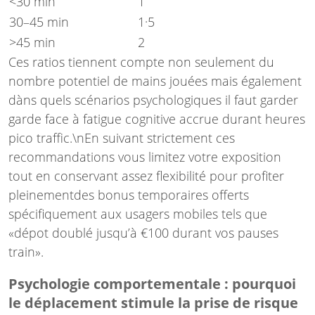
<30 min
1
30–45 min
1·5
>45 min
2
Ces ratios tiennent compte non seulement du
nombre potentiel de mains jouées mais également
dàns quels scénarios psychologiques il faut garder
garde face à fatigue cognitive accrue durant heures
pico traffic.\nEn suivant strictement ces
recommandations vous limitez votre exposition
tout en conservant assez flexibilité pour profiter
pleinementdes bonus temporaires offerts
spécifiquement aux usagers mobiles tels que
«dépot doublé jusqu’à €100 durant vos pauses
train».
Psychologie comportementale : pourquoi
le déplacement stimule la prise de risque