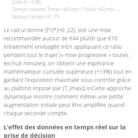
Cote b =1,80,
Temps restant Tmax =45 min / Total =60 min →
facteur temps =0 ,75
Le calcul donne (f^{*}=0 ,22), soit une mise
recommandée autour de €44 plutôt que €10
initialement envisagée.\nEn appliquant ce ratio
pendant tout le trajet (« mise progressive » toutes
les huit minutes), on obtient une espérance
mathématique cumulée supérieure (+13%) tout en
gardant l’exposition maximale sous contrôle grâce
au plafond imposé par (T_{max}).\nCette approche
dynamique montre comment même une petite
augmentation initiale peut être amplifiée quand
chaque seconde compte.
L’effet des données en temps réel sur la
prise de décision