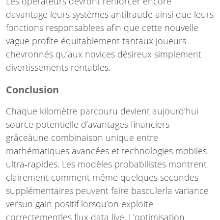
Les opérateurs devront renforcer encore
davantage leurs systèmes anti­fraude ainsi que leurs
fonctions responsablees afin que cette nouvelle
vague profite équitablement tantaux joueurs
chevronnés qu’aux novices désireux simplement
divertissements rentables.
Conclusion
Chaque kilomètre parcouru devient aujourd’hui
source potentielle d’avantages financiers
grâceàune combinaison unique entre
mathématiques avancées et technologies mobiles
ultra‑rapides.​ Les modèles probabilistes montrent
clairement comment même quelques secondes
supplémentaires peuvent faire basculerla variance
versun gain positif lorsqu’on exploite
correctementles flux data live. L’optimisation