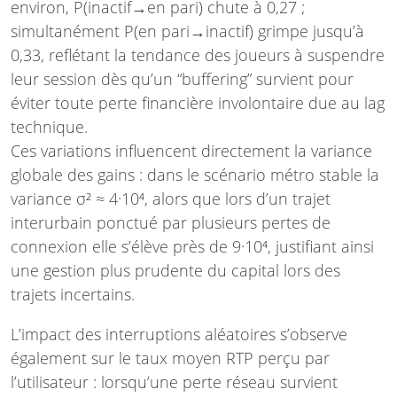
environ, P(inactif→en pari) chute à 0,27 ;
simultanément P(en pari→inactif) grimpe jusqu’à
0,33, reflétant la tendance des joueurs à suspendre
leur session dès qu’un “buffering” survient pour
éviter toute perte financière involontaire due au lag
technique.
Ces variations influencent directement la variance
globale des gains : dans le scénario métro stable la
variance σ² ≈ 4·10⁴, alors que lors d’un trajet
interurbain ponctué par plusieurs pertes de
connexion elle s’élève près de 9·10⁴, justifiant ainsi
une gestion plus prudente du capital lors des
trajets incertains.
L’impact des interruptions aléatoires s’observe
également sur le taux moyen RTP perçu par
l’utilisateur : lorsqu’une perte réseau survient