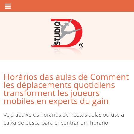
Horários das aulas de Comment
les déplacements quotidiens
transforment les joueurs
mobiles en experts du gain
Veja abaixo os horários de nossas aulas ou use a
caixa de busca para encontrar um horário.