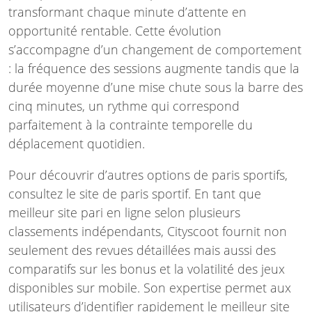
transformant chaque minute d’attente en
opportunité rentable. Cette évolution
s’accompagne d’un changement de comportement
: la fréquence des sessions augmente tandis que la
durée moyenne d’une mise chute sous la barre des
cinq minutes, un rythme qui correspond
parfaitement à la contrainte temporelle du
déplacement quotidien.
Pour découvrir d’autres options de paris sportifs,
consultez le
site de paris sportif
. En tant que
meilleur site pari en ligne selon plusieurs
classements indépendants, Cityscoot fournit non
seulement des revues détaillées mais aussi des
comparatifs sur les bonus et la volatilité des jeux
disponibles sur mobile. Son expertise permet aux
utilisateurs d’identifier rapidement le meilleur site