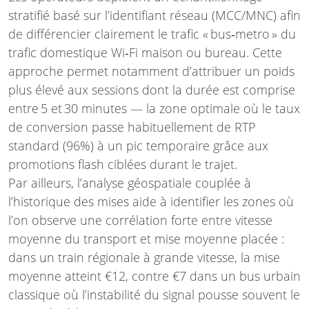
stratifié basé sur l’identifiant réseau (MCC/MNC) afin
de différencier clairement le trafic « bus‑metro » du
trafic domestique Wi‑Fi maison ou bureau. Cette
approche permet notamment d’attribuer un poids
plus élevé aux sessions dont la durée est comprise
entre 5 et 30 minutes — la zone optimale où le taux
de conversion passe habituellement de RTP
standard (96%) à un pic temporaire grâce aux
promotions flash ciblées durant le trajet.
Par ailleurs, l’analyse géospatiale couplée à
l’historique des mises aide à identifier les zones où
l’on observe une corrélation forte entre vitesse
moyenne du transport et mise moyenne placée :
dans un train régionale à grande vitesse, la mise
moyenne atteint €12, contre €7 dans un bus urbain
classique où l’instabilité du signal pousse souvent le