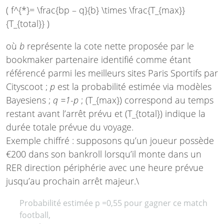
( f^{*}= \frac{bp – q}{b} \times \frac{T_{max}}
{T_{total}} )
où
b
représente la cote nette proposée par le
bookmaker partenaire identifié comme étant
référencé parmi les meilleurs sites Paris Sportifs par
Cityscoot ;
p
est la probabilité estimée via modèles
Bayesiens ;
q =1-p
; (T_{max}) correspond au temps
restant avant l’arrêt prévu et (T_{total}) indique la
durée totale prévue du voyage.
Exemple chiffré : supposons qu’un joueur possède
€200 dans son bankroll lorsqu’il monte dans un
RER direction périphérie avec une heure prévue
jusqu’au prochain arrêt majeur.\
Probabilité estimée p =0,55 pour gagner ce match
football,