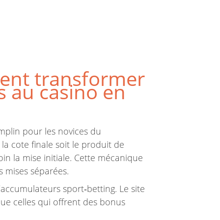
ent transformer
fs au casino en
mplin pour les novices du
a cote finale soit le produit de
oin la mise initiale. Cette mécanique
es mises séparées.
accumulateurs sport‑betting. Le site
que celles qui offrent des bonus