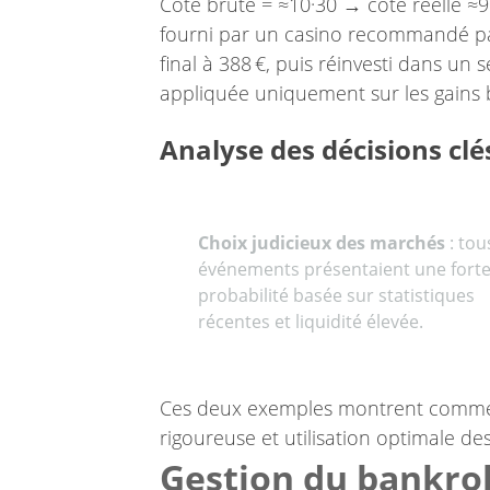
Cote brute = ≈10·30 → cote réelle ≈9·
fourni par un casino recommandé par 
final à 388 €, puis réinvesti dans un
appliquée uniquement sur les gains 
Analyse des décisions clé
Choix judicieux des marchés
: tou
événements présentaient une fort
probabilité basée sur statistiques
récentes et liquidité élevée.
Ces deux exemples montrent comment
rigoureuse et utilisation optimale d
Gestion du bankroll