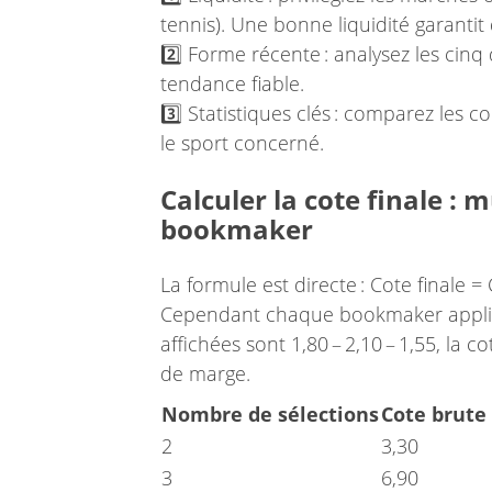
tennis). Une bonne liquidité garantit
2️⃣ Forme récente : analysez les cin
tendance fiable.
3️⃣ Statistiques clés : comparez les 
le sport concerné.
Calculer la cote finale : 
bookmaker
La formule est directe : Cote finale =
Cependant chaque bookmaker applique
affichées sont 1,80 – 2,10 – 1,55, la 
de marge.
Nombre de sélections
Cote brut
2
3,30
3
6,90