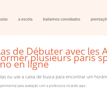
aulas
a escola
bailarinos convidados
premiaçõ
las de Débuter avec les 
rmer plusieurs paris spo
ino en ligne
ulas ou use a caixa de busca para encontrar um horári
xperimental para avaliação com a professora
clicando aqui
.