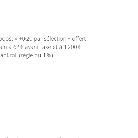
boost « +0·20 par sélection » offert
ain à 62 € avant taxe et à 1 200 €
ankroll (règle du 1 %).