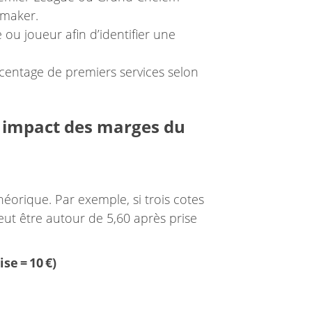
kmaker.
ou joueur afin d’identifier une
urcentage de premiers services selon
 et impact des marges du
orique. Par exemple, si trois cotes
peut être autour de 5,60 après prise
se = 10 €)