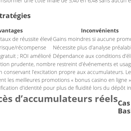
nsformer une cote finale de 5,40 en 6,48 sans aucun e
tratégies
vantages
Inconvénients
 taux de réussite élevé
Gains moindres si aucune prom
 risque/récompense
Nécessite plus d’analyse préalab
 gratuit ; ROI amélioré
Dépendance aux conditions d’élig
ction prudente, nombre restreint d’événements et usag
conservant l’excitation propre aux accumulateurs. Le si
ent les meilleures promotions « bonus casino en ligne 
ication d’identité pour plus de fluidité lors du dépôt ini
ccès d’accumulateurs réels
Cas
Bas