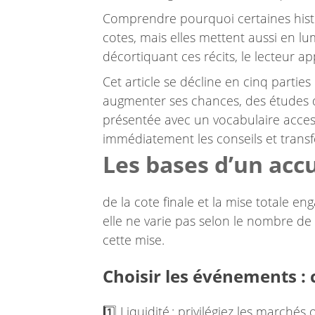
Comprendre pourquoi certaines histoir
cotes, mais elles mettent aussi en lu
décortiquant ces récits, le lecteur a
Cet article se décline en cinq partie
augmenter ses chances, des études de 
présentée avec un vocabulaire acces
immédiatement les conseils et trans
Les bases d’un ac
de la cote finale et la mise totale e
elle ne varie pas selon le nombre de 
cette mise.
Choisir les événements : c
1️⃣ Liquidité : privilégiez les marc