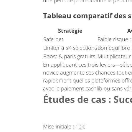
une période promotionnelle peut tra
Tableau comparatif des s
Stratégie
A
Safe‑bet
Faible risque ;
Limiter à ≤4 sélections
Bon équilibre
Boost & paris gratuits
Multiplicateur
En appliquant ces trois leviers—séle
novice augmente ses chances tout en 
rapidement quelles plateformes offr
avec le paiement cashlib ou sans vérif
Études de cas : Su
Mise initiale : 10 €