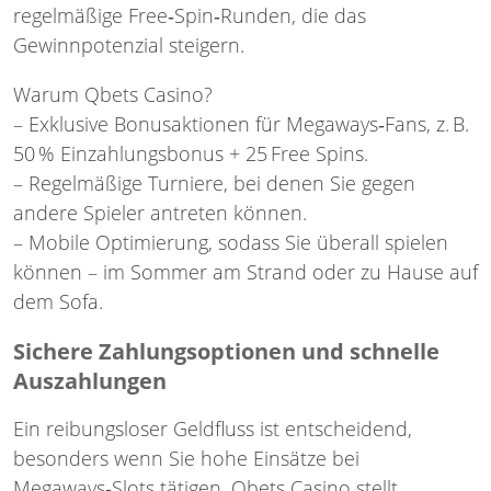
regelmäßige Free‑Spin‑Runden, die das
Gewinnpotenzial steigern.
Warum Qbets Casino?
– Exklusive Bonusaktionen für Megaways‑Fans, z. B.
50 % Einzahlungsbonus + 25 Free Spins.
– Regelmäßige Turniere, bei denen Sie gegen
andere Spieler antreten können.
– Mobile Optimierung, sodass Sie überall spielen
können – im Sommer am Strand oder zu Hause auf
dem Sofa.
Sichere Zahlungsoptionen und schnelle
Auszahlungen
Ein reibungsloser Geldfluss ist entscheidend,
besonders wenn Sie hohe Einsätze bei
Megaways‑Slots tätigen. Qbets Casino stellt