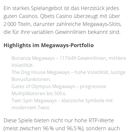
Ein starkes Spielangebot ist das Herzstück jedes
guten Casinos. Qbets Casino überzeugt mit über
2 000 Titeln, darunter zahlreiche Megaways‑Slots,
die für ihre variablen Gewinnlinien bekannt sind.
Highlights im Megaways‑Portfolio
Bonanza Megaways – 117 649 Gewinnlinien, mittlere
Volatilität.
The Dog House Megaways – hohe Volatilität, lustige
Bonusfunktionen.
Gates of Olympus Megaways – progressive
Multiplikatoren bis 500 x.
Twin Spin Megaways – klassische Symbole mit
modernem Twist.
Diese Spiele bieten nicht nur hohe RTP‑Werte
(meist zwischen 96 % und 96,5 %), sondern auch