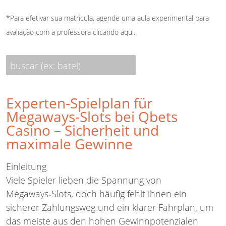
*Para efetivar sua matrícula, agende uma aula experimental para
avaliação com a professora
clicando aqui
.
buscar (ex: batel)
Experten‑Spielplan für
Megaways‑Slots bei Qbets
Casino – Sicherheit und
maximale Gewinne
Einleitung
Viele Spieler lieben die Spannung von
Megaways‑Slots, doch häufig fehlt ihnen ein
sicherer Zahlungsweg und ein klarer Fahrplan, um
das meiste aus den hohen Gewinnpotenzialen