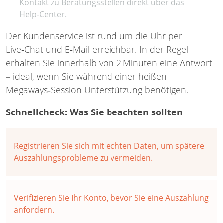
Kontakt zu Beratungsstellen direkt über das
Help‑Center.
Der Kundenservice ist rund um die Uhr per
Live‑Chat und E‑Mail erreichbar. In der Regel
erhalten Sie innerhalb von 2 Minuten eine Antwort
– ideal, wenn Sie während einer heißen
Megaways‑Session Unterstützung benötigen.
Schnellcheck: Was Sie beachten sollten
Registrieren Sie sich mit echten Daten, um spätere
Auszahlungsprobleme zu vermeiden.
Verifizieren Sie Ihr Konto, bevor Sie eine Auszahlung
anfordern.