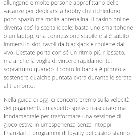
allungano e molte persone approfittano delle
vacanze per dedicarsi a hobby che richiedono
poco spazio ma molta adrenalina. Il casinò online
diventa così la scelta ideale: basta uno smartphone
o un laptop, una connessione stabile e si è subito
immersi in slot, tavoli da blackjack e roulette dal
vivo. L’estate porta con sé un ritmo più rilassato,
ma anche la voglia di vincere rapidamente,
soprattutto quando il conto in banca è pronto a
sostenere qualche puntata extra durante le serate
al tramonto.
Nella guida di oggi ci concentreremo sulla velocità
dei pagamenti, un aspetto spesso trascurato ma
fondamentale per trasformare una sessione di
gioco estiva in un’esperienza senza intoppi
finanziari. I programmi di loyalty dei casinò stanno