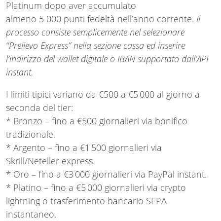
Platinum dopo aver accumulato
almeno 5 000 punti fedeltà nell’anno corrente.
Il
processo consiste semplicemente nel selezionare
“Prelievo Express” nella sezione cassa ed inserire
l’indirizzo del wallet digitale o IBAN supportato dall’API
instant.
I limiti tipici variano da €500 a €5 000 al giorno a
seconda del tier:
* Bronzo – fino a €500 giornalieri via bonifico
tradizionale.
* Argento – fino a €1 500 giornalieri via
Skrill/Neteller express.
* Oro – fino a €3 000 giornalieri via PayPal instant.
* Platino – fino a €5 000 giornalieri via crypto
lightning o trasferimento bancario SEPA
instantaneo.