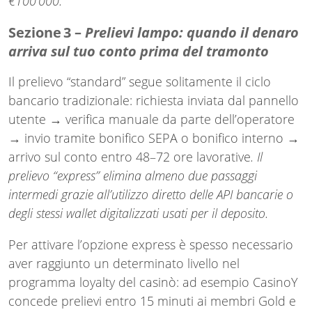
€100 000.
Sezione 3 –
Prelievi lampo: quando il denaro
arriva sul tuo conto prima del tramonto
Il prelievo “standard” segue solitamente il ciclo
bancario tradizionale: richiesta inviata dal pannello
utente → verifica manuale da parte dell’operatore
→ invio tramite bonifico SEPA o bonifico interno →
arrivo sul conto entro 48–72 ore lavorative
. Il
prelievo “express” elimina almeno due passaggi
intermedi grazie all’utilizzo diretto delle API bancarie o
degli stessi wallet digitalizzati usati per il deposito.
Per attivare l’opzione express è spesso necessario
aver raggiunto un determinato livello nel
programma loyalty del casinò: ad esempio CasinoY
concede prelievi entro 15 minuti ai membri Gold e