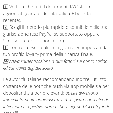
1️⃣ Verifica che tutti i documenti KYC siano
aggiornati (carta d’identità valida + bolletta
recente).
2️⃣ Scegli il metodo più rapido disponibile nella tua
giurisdizione (es.: PayPal se supportato oppure
Skrill se preferisci anonimato).
3️⃣ Controlla eventuali limiti giornalieri impostati dal
tuo profilo loyalty prima della ricarica finale.
4️⃣ Attiva l’autenticazione a due fattori sul conto casino
ed sul wallet digitale scelto.
Le autorità italiane raccomandano inoltre l’utilizzo
costante delle notifiche push via app mobile sia per
depositanti sia per prelevanti:
queste avvertono
immediatamente qualsiasi attività sospetta consentendo
intervento tempestivo prima che vengano bloccati fondi