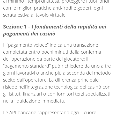
al minimo i tempi di attesa, proteggere i tuoi fondi
con le migliori pratiche anti‑frodi e goderti ogni
serata estiva al tavolo virtuale.
Sezione 1 –
I fondamenti della rapidità nei
pagamenti dei casinò
Il “pagamento veloce” indica una transazione
completata entro pochi minuti dalla conferma
dell’operazione da parte del giocatore; il
“pagamento standard” può richiedere da uno a tre
giorni lavorativi o anche più a seconda del metodo
scelto dall’operatore. La differenza principale
risiede nell’integrazione tecnologica del casinò con
gli istituti finanziari o con fornitori terzi specializzati
nella liquidazione immediata.
Le API bancarie rappresentano oggi il cuore