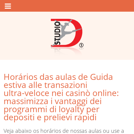
Horários das aulas de Guida
estiva alle transazioni
ultra‑veloce nei casinò online:
massimizza i vantaggi dei
programmi di loyalty per
depositi e prelievi rapidi
Veja abaixo os horários de nossas aulas ou use a