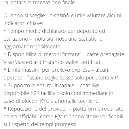
rallentare la transazione finale.
Quando si sceglie un casinò è utile valutare alcuni
indicatori chiave:
* Tempo medio dichiarato per deposito ed
estrazione – molti siti mostrano statistiche
aggiornate mensilmente.
* Disponibilità di metodi “instant” – carte prepagate
Visa/Mastercard Instant o wallet certificati.
* Limiti massimi per prelievo express – alcuni
operatori fissano soglie basse solo per utenti VIP.
* Supporto clienti multicanale – chat live
disponibile h24 facilita risoluzioni immediate in
caso di blocchi KYC o anomalie tecniche.
* Reputazione del provider – piattaforme recensite
da siti affidabili come Fga.It hanno storie verificabili
sul rispetto dei tempi promessi.