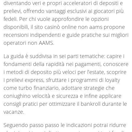
diventando veri e propri acceleratori di depositi e
prelievi, offrendo vantaggi esclusivi ai giocatori più
fedeli. Per chi vuole approfondire le opzioni
disponibili, il sito
casinò online non aams
propone
recensioni indipendenti e guide pratiche sui migliori
operatori non AAMS.
La guida è suddivisa in sei parti tematiche: capire i
fondamenti della rapidità nei pagamenti, conoscere
i metodi di deposito più veloci per l’estate, scoprire
i prelievi express, sfruttare i programmi di loyalty
come turbo finanziario, adottare strategie che
coniughino velocità e sicurezza e infine applicare
consigli pratici per ottimizzare il bankroll durante le
vacanze.
Seguendo passo passo le indicazioni potrai ridurre