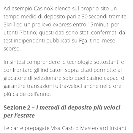
Ad esempio CasinoX elenca sul proprio sito un
tempo medio di deposito pari a 30 secondi tramite
Skrill ed un prelievo express entro 15 minuti per
utenti Platino; questi dati sono stati confermati da
test indipendenti pubblicati su Fga.It nel mese
scorso.
In sintesi comprendere le tecnologie sottostanti e
confrontare gli indicatori sopra citati permette al
giocatore di selezionare solo quei casinò capaci di
garantire transazioni ultra‑veloci anche nelle ore
più calde dell’anno.​
Sezione 2 –
I metodi di deposito più veloci
per l’estate
Le carte prepagate Visa Cash o Mastercard Instant