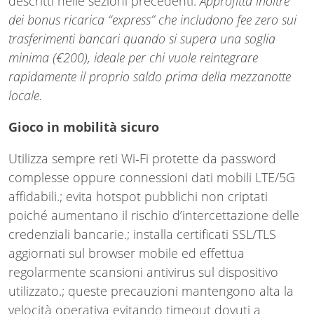
descritti nelle sezioni precedenti.
Approfitta inoltre
dei bonus ricarica “express” che includono fee zero sui
trasferimenti bancari quando si supera una soglia
minima (€200), ideale per chi vuole reintegrare
rapidamente il proprio saldo prima della mezzanotte
locale.
Gioco in mobilità sicuro
Utilizza sempre reti Wi‑Fi protette da password
complesse oppure connessioni dati mobili LTE/5G
affidabili.; evita hotspot pubblichi non criptati
poiché aumentano il rischio d’intercettazione delle
credenziali bancarie.; installa certificati SSL/TLS
aggiornati sul browser mobile ed effettua
regolarmente scansioni antivirus sul dispositivo
utilizzato.; queste precauzioni mantengono alta la
velocità operativa evitando timeout dovuti a