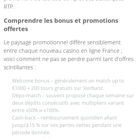
RTP.
Comprendre les bonus et promotions
offertes
Le paysage promotionnel diffère sensiblement
entre chaque nouveau casino en ligne France ;
voici comment ne pas se perdre parmi tant d’offres
scintillantes :
Welcome bonus – généralement un match up to
€1000 + 200 tours gratuits sur
Starburst
.
Dépo‑match – souvent proposé chaque semaine sur
deux dépôts consécutifs avec multipliers variant
entre x50% и x100%.
Cash‑back – remboursement quotidien allant
jusqu’à 15 % sur vos pertes nettes pendant une
période donnée.