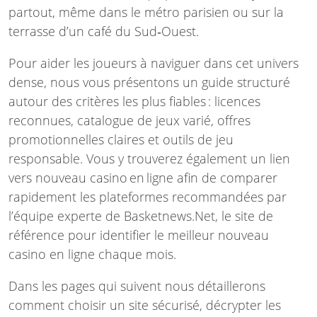
partout, même dans le métro parisien ou sur la
terrasse d’un café du Sud‑Ouest.
Pour aider les joueurs à naviguer dans cet univers
dense, nous vous présentons un guide structuré
autour des critères les plus fiables : licences
reconnues, catalogue de jeux varié, offres
promotionnelles claires et outils de jeu
responsable. Vous y trouverez également un lien
vers
nouveau casino en ligne
afin de comparer
rapidement les plateformes recommandées par
l’équipe experte de Basketnews.Net, le site de
référence pour identifier le meilleur nouveau
casino en ligne chaque mois.
Dans les pages qui suivent nous détaillerons
comment choisir un site sécurisé, décrypter les