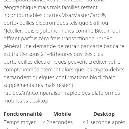
géographique mais trois familles restent
incontournables : cartes Visa/MasterCard®,
porte‑feuilles électroniques tels que Skrill ou
Neteller, puis cryptomonnaies comme Bitcoin qui
offrent parfois zéro frais transactionnel.\n\nEn
général une demande de retrait par carte bancaire
est traitée sous 24–48 heures ouvrées ; les
portefeuilles électroniques peuvent créditer votre
compte immédiatement alors que les crypto‑débits
demandent quelques confirmations blockchain
supplémentaires mais restent
rapides.\n\nComparaison rapide des plateformes
mobiles vs desktop
Fonctionnalité
Mobile
Desktop
Temps moyen
< 2 secondes
< 1 seconde après