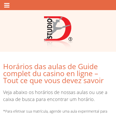
Horários das aulas de Guide
complet du casino en ligne –
Tout ce que vous devez savoir
Veja abaixo os horários de nossas aulas ou use a
caixa de busca para encontrar um horário.
*Para efetivar sua matrícula, agende uma aula experimental para