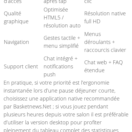
d’accès
après tap
clic
Optimisée
Qualité
Résolution native
HTML5 /
graphique
full HD
résolution auto
Menus
Gestes tactile +
Navigation
déroulants +
menu simplifié
raccourcis clavier
Chat intégré +
Chat web + FAQ
Support client
notifications
étendue
push
En pratique, si votre priorité est l’ergonomie
instantanée lors d’une pause déjeuner courte,
choisissez une application native recommandée
par Basketnews.Net ; si vous jouez pendant
plusieurs heures depuis votre salon il est préférable
d’utiliser la version desktop pour profiter
pleinement du tableau complet des statistiques