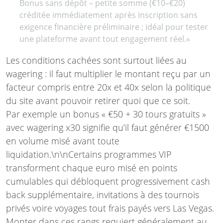
Bonus sans dépôt – petite somme (€10–€20)
créditée immédiatement après inscription sans
exigence financière préliminaire ; idéal pour tester
une plateforme avant tout engagement réel.«
Les conditions cachées sont surtout liées au
wagering : il faut multiplier le montant reçu par un
facteur compris entre 20x et 40x selon la politique
du site avant pouvoir retirer quoi que ce soit.
Par exemple un bonus « €50 + 30 tours gratuits »
avec wagering x30 signifie qu’il faut générer €1500
en volume misé avant toute
liquidation.\n\nCertains programmes VIP
transforment chaque euro misé en points
cumulables qui débloquent progressivement cash
back supplémentaire, invitations à des tournois
privés voire voyages tout frais payés vers Las Vegas.
Monter dans ces rangs requiert généralement au