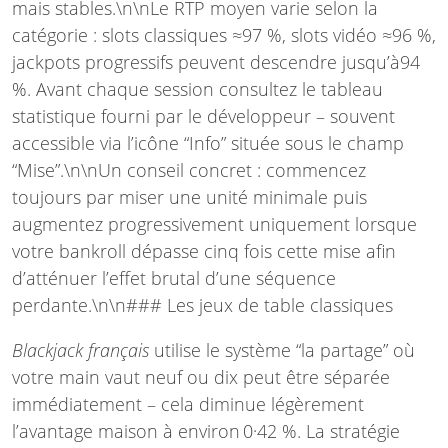
mais stables.\n\nLe RTP moyen varie selon la
catégorie : slots classiques ≈97 %, slots vidéo ≈96 %,
jackpots progressifs peuvent descendre jusqu’à94
%. Avant chaque session consultez le tableau
statistique fourni par le développeur – souvent
accessible via l’icône “Info” située sous le champ
“Mise”.\n\nUn conseil concret : commencez
toujours par miser une unité minimale puis
augmentez progressivement uniquement lorsque
votre bankroll dépasse cinq fois cette mise afin
d’atténuer l’effet brutal d’une séquence
perdante.\n\n### Les jeux de table classiques
Blackjack français
utilise le système “la partage” où
votre main vaut neuf ou dix peut être séparée
immédiatement – cela diminue légèrement
l’avantage maison à environ 0·42 %. La stratégie