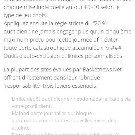
chaque mise individuelle autour €5–10 selon le
type de jeu choisi.
Appliquez ensuite la règle stricte du “20 %”
quotidien : ne jamais engager plus qu’un cinquième
maximum prévu pour cette journée afin éviter
toute perte catastrophique accumulée.\n\n###
Outils d’auto‑exclusion et limites personnalisées
La plupart des sites évalués par Basketnews.Net
offrent directement dans leur rubrique
“responsabilité” trois leviers essentiels :
Limite dépôt quotidienne / hebdomadaire fixable via
votre profil client.
Plafond perte journalier qui bloque
automatiquement toutes nouvelles mises dès
atteinte.
Fonction auto‑block temporel activable après X