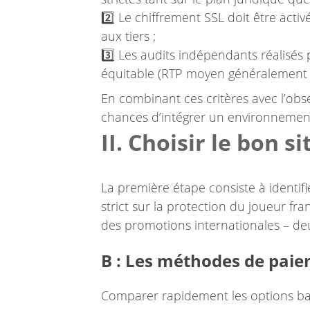
2️⃣ Le chiffrement SSL doit être acti
aux tiers ;
3️⃣ Les audits indépendants réalisé
équitable (RTP moyen généralement c
En combinant ces critères avec l’ob
chances d’intégrer un environnement
II. Choisir le bon si
La première étape consiste à identifie
strict sur la protection du joueur fr
des promotions internationales – de
B : Les méthodes de paie
Comparer rapidement les options banc