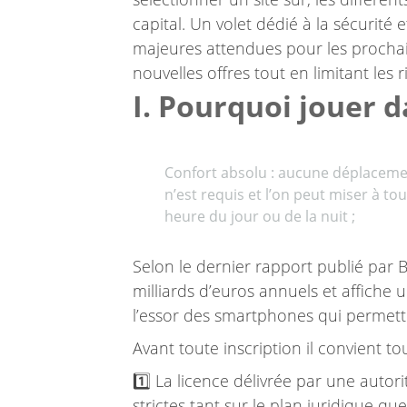
capital. Un volet dédié à la sécurit
majeures attendues pour les prochai
nouvelles offres tout en limitant les 
I. Pourquoi jouer d
Confort absolu : aucune déplacem
n’est requis et l’on peut miser à to
heure du jour ou de la nuit ;
Selon le dernier rapport publié par
milliards d’euros annuels et affich
l’essor des smartphones qui permett
Avant toute inscription il convient tou
1️⃣ La licence délivrée par une auto
strictes tant sur le plan juridique qu