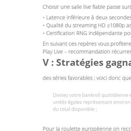
Choisir une salle live fiable passe su
• Latence inférieure à deux secondes
• Qualité du streaming HD ≥1080p assu
• Certification RNG indépendante pou
En suivant ces repères vous profiter
Play Live – recommandation récurren
V : Stratégies gagn
des séries favorables ; voici donc q
Divisez votre bankroll quotidienne 
unités égales représentant environ
du total disponible ;
Pour la roulette européenne on rec