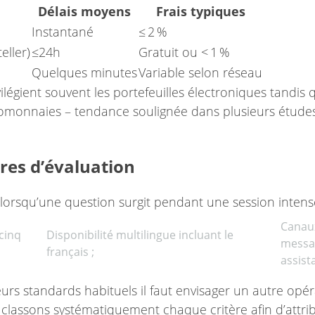
Délais moyens
Frais typiques
Instantané
≤ 2 %
eller)
≤24h
Gratuit ou < 1 %
Quelques minutes
Variable selon réseau
ilégient souvent les portefeuilles électroniques tandis
tomonnaies – tendance soulignée dans plusieurs étud
tères d’évaluation
 lorsqu’une question surgit pendant une session intens
Canaux
cinq
Disponibilité multilingue incluant le
messa
français ;
assist
urs standards habituels il faut envisager un autre opé
classons systématiquement chaque critère afin d’attribu