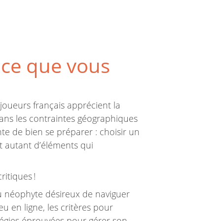
 ce que vous
joueurs français apprécient la
sans les contraintes géographiques
te de bien se préparer : choisir un
t autant d’éléments qui
ritiques !
u néophyte désireux de naviguer
 en ligne, les critères pour
atégies éprouvées pour gérer son