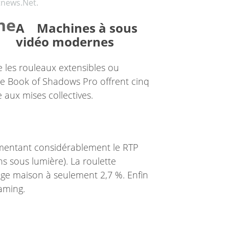
tnews.Net.
ne
A Machines à sous
vidéo modernes
 les rouleaux extensibles ou
 que Book of Shadows Pro offrent cinq
aux mises collectives.
gmentant considérablement le RTP
s sous lumière). La roulette
age maison à seulement 2,7 %. Enfin
aming.