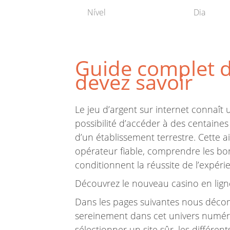
Nível
Dia
Guide complet d
devez savoir
Le jeu d’argent sur internet connaît 
possibilité d’accéder à des centaine
d’un établissement terrestre. Cette 
opérateur fiable, comprendre les bo
conditionnent la réussite de l’expéri
Découvrez le
nouveau casino en lign
Dans les pages suivantes nous déco
sereinement dans cet univers numéri
sélectionner un site sûr, les différe