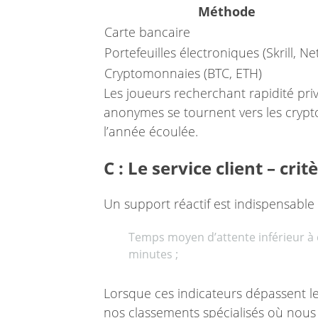
Méthode
Carte bancaire
Portefeuilles électroniques (Skrill, Net
Cryptomonnaies (BTC, ETH)
Les joueurs recherchant rapidité priv
anonymes se tournent vers les cryp
l’année écoulée.
C : Le service client – cri
Un support réactif est indispensable
Temps moyen d’attente inférieur à 
minutes ;
Lorsque ces indicateurs dépassent le
nos classements spécialisés où nous 