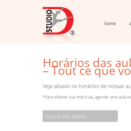
home
Horários das au
– Tout ce que vo
Veja abaixo os horários de nossas a
*Para efetivar sua matrícula, agende uma aula e
buscar (ex: batel)