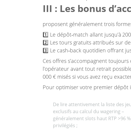
III : Les bonus d’a
proposent généralement trois formes 
1️⃣ Le dépôt‑match allant jusqu’à 200
2️⃣ Les tours gratuits attribués sur 
3️⃣ Le cash‑back quotidien offrant j
Ces offres s’accompagnent toujours d’
l’opérateur avant tout retrait poss
000 € misés si vous avez reçu exact
Pour optimiser votre premier dépôt i
De lire attentivement la liste des je
exclusifs au calcul du wagering –
généralement slots haut RTP >96 %
privilégiés ;