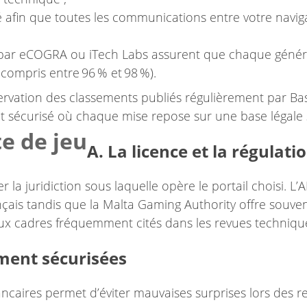
vé afin que toutes les communications entre votre navigat
s par eCOGRA ou iTech Labs assurent que chaque généra
ompris entre 96 % et 98 %).
servation des classements publiés régulièrement par B
 sécurisé où chaque mise repose sur une base légale s
te de jeu
A. La licence et la régulati
r la juridiction sous laquelle opère le portail choisi. L
ançais tandis que la Malta Gaming Authority offre souven
ux cadres fréquemment cités dans les revues technique
ment sécurisées
aires permet d’éviter mauvaises surprises lors des ret