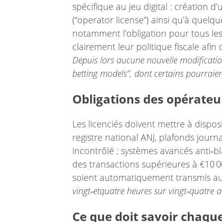
spécifique au jeu digital : création 
(“operator license”) ainsi qu’à quelqu
notamment l’obligation pour tous les 
clairement leur politique fiscale afi
Depuis lors aucune nouvelle modificatio
betting models”, dont certains pourraien
Obligations des opérateu
Les licenciés doivent mettre à dispos
registre national ANJ, plafonds jour
incontrôlé ; systèmes avancés anti‑
des transactions supérieures à €10 0
soient automatiquement transmis aux 
vingt‑et­quatre heures sur vingt‑quatre 
Ce que doit savoir chaque