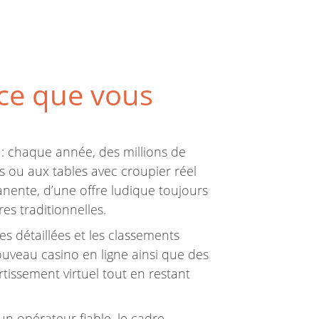
 ce que vous
: chaque année, des millions de
s ou aux tables avec croupier réel
anente, d’une offre ludique toujours
tres traditionnelles.
s détaillées et les classements
uveau casino en ligne
ainsi que des
rtissement virtuel tout en restant
un opérateur fiable, le cadre