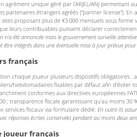
d’un agrément unique géré par l’ARJEL/ANJ permettant au
es partenaires étrangers agréés (“partner license”). En a
sites proposant plus de €5 000 mensuels sous forme virtu
n que leurs contribuables puissent déclarer correctement
n n’a été annoncée mais le gouvernement surveille attentiv
t être intégrés dans une éventuelle mise à jour prévue pour
rs français
ition chaque joueur plusieurs dispositifs obligatoires :
naliers/hebdomadaires fixables par défaut afin d’éviter
blanchiment conformes aux directives européennes FATF
00 ; transparence fiscale garantissant qu’au moins 30 %
services fiscaux via formulaire dédié.
En outre ils assur
avec réponses écrites conservées pendant au moins deux ans p
 joueur français