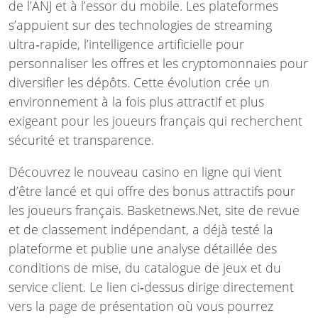
de l’ANJ et à l’essor du mobile. Les plateformes
s’appuient sur des technologies de streaming
ultra‑rapide, l’intelligence artificielle pour
personnaliser les offres et les cryptomonnaies pour
diversifier les dépôts. Cette évolution crée un
environnement à la fois plus attractif et plus
exigeant pour les joueurs français qui recherchent
sécurité et transparence.
Découvrez le
nouveau casino en ligne
qui vient
d’être lancé et qui offre des bonus attractifs pour
les joueurs français. Basketnews.Net, site de revue
et de classement indépendant, a déjà testé la
plateforme et publie une analyse détaillée des
conditions de mise, du catalogue de jeux et du
service client. Le lien ci‑dessus dirige directement
vers la page de présentation où vous pourrez