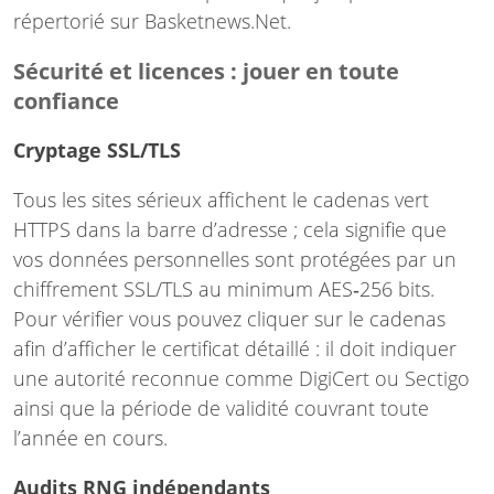
répertorié sur Basketnews.Net.
Sécurité et licences : jouer en toute
confiance
Cryptage SSL/TLS
Tous les sites sérieux affichent le cadenas vert
HTTPS dans la barre d’adresse ; cela signifie que
vos données personnelles sont protégées par un
chiffrement SSL/TLS au minimum AES‑256 bits.
Pour vérifier vous pouvez cliquer sur le cadenas
afin d’afficher le certificat détaillé : il doit indiquer
une autorité reconnue comme DigiCert ou Sectigo
ainsi que la période de validité couvrant toute
l’année en cours.
Audits RNG indépendants