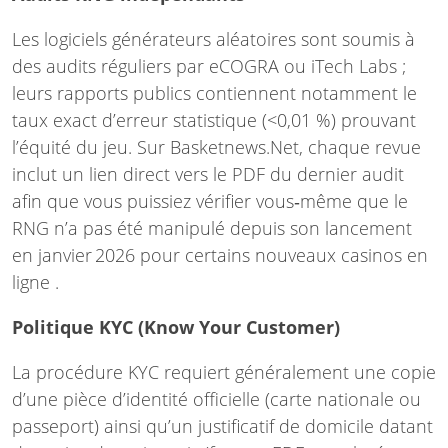
Les logiciels générateurs aléatoires sont soumis à
des audits réguliers par eCOGRA ou iTech Labs ;
leurs rapports publics contiennent notamment le
taux exact d’erreur statistique (<0,01 %) prouvant
l’équité du jeu. Sur Basketnews.Net, chaque revue
inclut un lien direct vers le PDF du dernier audit
afin que vous puissiez vérifier vous‑même que le
RNG n’a pas été manipulé depuis son lancement
en janvier 2026 pour certains nouveaux casinos en
ligne .
Politique KYC (Know Your Customer)
La procédure KYC requiert généralement une copie
d’une pièce d’identité officielle (carte nationale ou
passeport) ainsi qu’un justificatif de domicile datant