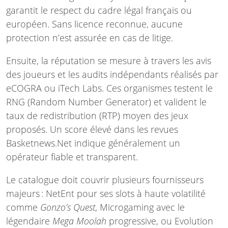
garantit le respect du cadre légal français ou
européen. Sans licence reconnue, aucune
protection n’est assurée en cas de litige.
Ensuite, la réputation se mesure à travers les avis
des joueurs et les audits indépendants réalisés par
eCOGRA ou iTech Labs. Ces organismes testent le
RNG (Random Number Generator) et valident le
taux de redistribution (RTP) moyen des jeux
proposés. Un score élevé dans les revues
Basketnews.Net indique généralement un
opérateur fiable et transparent.
Le catalogue doit couvrir plusieurs fournisseurs
majeurs : NetEnt pour ses slots à haute volatilité
comme
Gonzo’s Quest
, Microgaming avec le
légendaire
Mega Moolah
progressive, ou Evolution