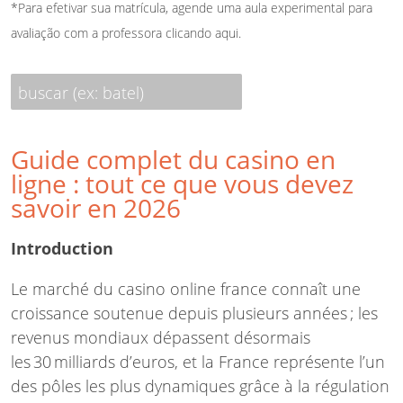
*Para efetivar sua matrícula, agende uma aula experimental para
avaliação com a professora
clicando aqui
.
buscar (ex: batel)
Guide complet du casino en
ligne : tout ce que vous devez
savoir en 2026
Introduction
Le marché du casino online france connaît une
croissance soutenue depuis plusieurs années ; les
revenus mondiaux dépassent désormais
les 30 milliards d’euros, et la France représente l’un
des pôles les plus dynamiques grâce à la régulation