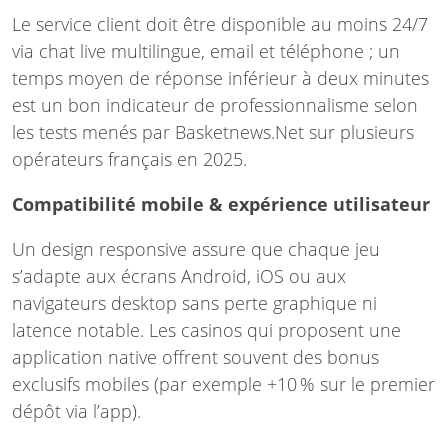
Le service client doit être disponible au moins 24/7
via chat live multilingue, email et téléphone ; un
temps moyen de réponse inférieur à deux minutes
est un bon indicateur de professionnalisme selon
les tests menés par Basketnews.Net sur plusieurs
opérateurs français en 2025.
Compatibilité mobile & expérience utilisateur
Un design responsive assure que chaque jeu
s’adapte aux écrans Android, iOS ou aux
navigateurs desktop sans perte graphique ni
latence notable. Les casinos qui proposent une
application native offrent souvent des bonus
exclusifs mobiles (par exemple +10 % sur le premier
dépôt via l’app).