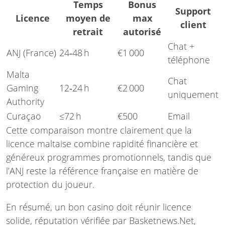
Temps
Bonus
Support
Licence
moyen de
max
client
retrait
autorisé
Chat +
ANJ (France)
24‑48 h
€1 000
téléphone
Malta
Chat
Gaming
12‑24 h
€2 000
uniquement
Authority
Curaçao
≤72 h
€500
Email
Cette comparaison montre clairement que la
licence maltaise combine rapidité financière et
généreux programmes promotionnels, tandis que
l’ANJ reste la référence française en matière de
protection du joueur.
En résumé, un bon casino doit réunir licence
solide, réputation vérifiée par Basketnews.Net,