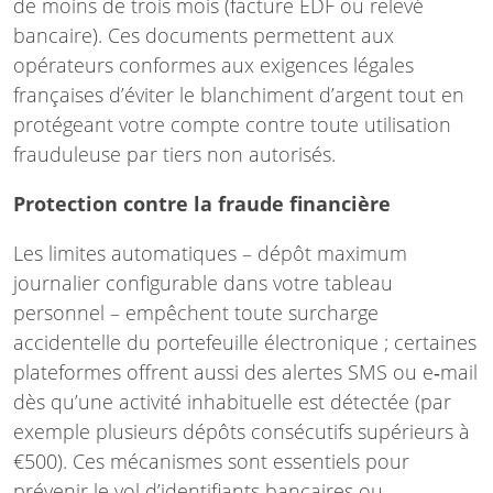
de moins de trois mois (facture EDF ou relevé
bancaire). Ces documents permettent aux
opérateurs conformes aux exigences légales
françaises d’éviter le blanchiment d’argent tout en
protégeant votre compte contre toute utilisation
frauduleuse par tiers non autorisés.
Protection contre la fraude financière
Les limites automatiques – dépôt maximum
journalier configurable dans votre tableau
personnel – empêchent toute surcharge
accidentelle du portefeuille électronique ; certaines
plateformes offrent aussi des alertes SMS ou e‑mail
dès qu’une activité inhabituelle est détectée (par
exemple plusieurs dépôts consécutifs supérieurs à
€500). Ces mécanismes sont essentiels pour
prévenir le vol d’identifiants bancaires ou