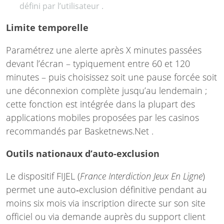
défini par l’utilisateur .
Limite temporelle
Paramétrez une alerte après X minutes passées
devant l’écran – typiquement entre 60 et 120
minutes – puis choisissez soit une pause forcée soit
une déconnexion complète jusqu’au lendemain ;
cette fonction est intégrée dans la plupart des
applications mobiles proposées par les casinos
recommandés par Basketnews.Net .
Outils nationaux d’auto‑exclusion
Le dispositif FIJEL (
France Interdiction Jeux En Ligne
)
permet une auto‑exclusion définitive pendant au
moins six mois via inscription directe sur son site
officiel ou via demande auprès du support client