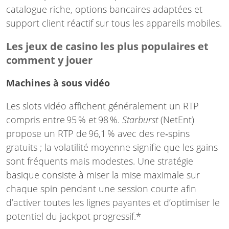
catalogue riche, options bancaires adaptées et
support client réactif sur tous les appareils mobiles.
Les jeux de casino les plus populaires et
comment y jouer
Machines à sous vidéo
Les slots vidéo affichent généralement un RTP
compris entre 95 % et 98 %.
Starburst
(NetEnt)
propose un RTP de 96,1 % avec des re‑spins
gratuits ; la volatilité moyenne signifie que les gains
sont fréquents mais modestes. Une stratégie
basique consiste à miser la mise maximale sur
chaque spin pendant une session courte afin
d’activer toutes les lignes payantes et d’optimiser le
potentiel du jackpot progressif.*