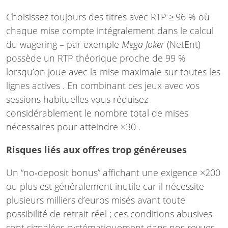
Choisissez toujours des titres avec RTP ≥ 96 % où
chaque mise compte intégralement dans le calcul
du wagering – par exemple
Mega Joker
(NetEnt)
possède un RTP théorique proche de 99 %
lorsqu’on joue avec la mise maximale sur toutes les
lignes actives . En combinant ces jeux avec vos
sessions habituelles vous réduisez
considérablement le nombre total de mises
nécessaires pour atteindre ×30 .
Risques liés aux offres trop généreuses
Un “no‑deposit bonus” affichant une exigence ×200
ou plus est généralement inutile car il nécessite
plusieurs milliers d’euros misés avant toute
possibilité de retrait réel ; ces conditions abusives
sont signalées systématiquement dans nos revues