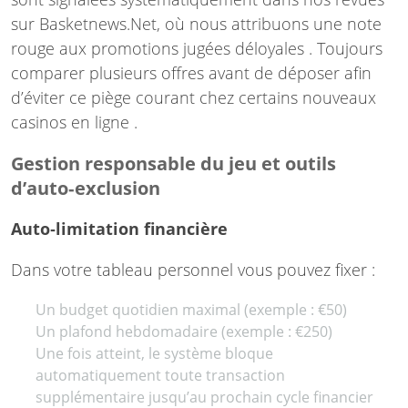
sur Basketnews.Net, où nous attribuons une note
rouge aux promotions jugées déloyales . Toujours
comparer plusieurs offres avant de déposer afin
d’éviter ce piège courant chez certains nouveaux
casinos en ligne .
Gestion responsable du jeu et outils
d’auto‑exclusion
Auto‑limitation financière
Dans votre tableau personnel vous pouvez fixer :
Un budget quotidien maximal (exemple : €50)
Un plafond hebdomadaire (exemple : €250)
Une fois atteint, le système bloque
automatiquement toute transaction
supplémentaire jusqu’au prochain cycle financier