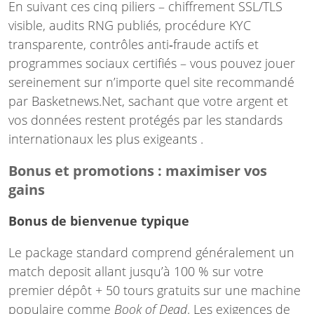
En suivant ces cinq piliers – chiffrement SSL/TLS
visible, audits RNG publiés, procédure KYC
transparente, contrôles anti‑fraude actifs et
programmes sociaux certifiés – vous pouvez jouer
sereinement sur n’importe quel site recommandé
par Basketnews.Net, sachant que votre argent et
vos données restent protégés par les standards
internationaux les plus exigeants .
Bonus et promotions : maximiser vos
gains
Bonus de bienvenue typique
Le package standard comprend généralement un
match deposit allant jusqu’à 100 % sur votre
premier dépôt + 50 tours gratuits sur une machine
populaire comme
Book of Dead
. Les exigences de