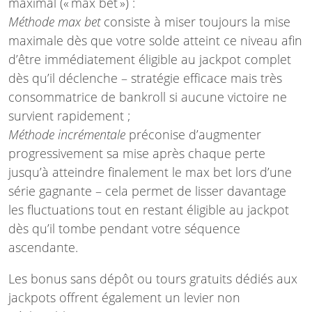
maximal (« max bet ») :
Méthode max bet
consiste à miser toujours la mise
maximale dès que votre solde atteint ce niveau afin
d’être immédiatement éligible au jackpot complet
dès qu’il déclenche – stratégie efficace mais très
consommatrice de bankroll si aucune victoire ne
survient rapidement ;
Méthode incrémentale
préconise d’augmenter
progressivement sa mise après chaque perte
jusqu’à atteindre finalement le max bet lors d’une
série gagnante – cela permet de lisser davantage
les fluctuations tout en restant éligible au jackpot
dès qu’il tombe pendant votre séquence
ascendante.
Les bonus sans dépôt ou tours gratuits dédiés aux
jackpots offrent également un levier non