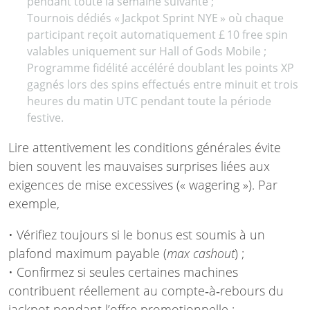
pendant toute la semaine suivante ;
Tournois dédiés « Jackpot Sprint NYE » où chaque
participant reçoit automatiquement £ 10 free spin
valables uniquement sur Hall of Gods Mobile ;
Programme fidélité accéléré doublant les points XP
gagnés lors des spins effectués entre minuit et trois
heures du matin UTC pendant toute la période
festive.
Lire attentivement les conditions générales évite
bien souvent les mauvaises surprises liées aux
exigences de mise excessives (« wagering »). Par
exemple,
• Vérifiez toujours si le bonus est soumis à un
plafond maximum payable (
max cashout
) ;
• Confirmez si seules certaines machines
contribuent réellement au compte‑à‑rebours du
jackpot pendant l’offre promotionnelle ;