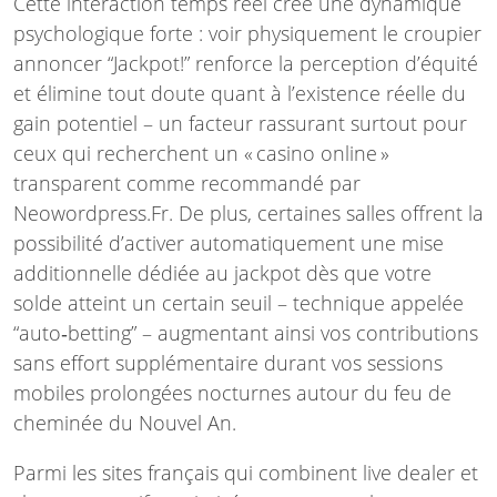
Cette interaction temps réel crée une dynamique
psychologique forte : voir physiquement le croupier
annoncer “Jackpot!” renforce la perception d’équité
et élimine tout doute quant à l’existence réelle du
gain potentiel – un facteur rassurant surtout pour
ceux qui recherchent un « casino online »
transparent comme recommandé par
Neowordpress.Fr. De plus, certaines salles offrent la
possibilité d’activer automatiquement une mise
additionnelle dédiée au jackpot dès que votre
solde atteint un certain seuil – technique appelée
“auto‑betting” – augmentant ainsi vos contributions
sans effort supplémentaire durant vos sessions
mobiles prolongées nocturnes autour du feu de
cheminée du Nouvel An.
Parmi les sites français qui combinent live dealer et