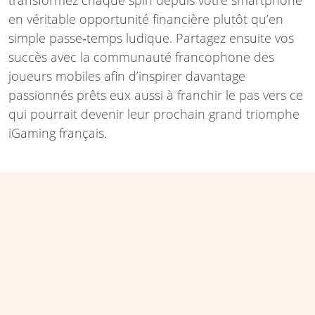
en véritable opportunité financière plutôt qu’en
simple passe‑temps ludique. Partagez ensuite vos
succès avec la communauté francophone des
joueurs mobiles afin d’inspirer davantage
passionnés prêts eux aussi à franchir le pas vers ce
qui pourrait devenir leur prochain grand triomphe
iGaming français.