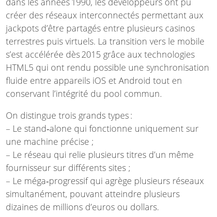
dans les années 1990, les développeurs ont pu
créer des réseaux interconnectés permettant aux
jackpots d’être partagés entre plusieurs casinos
terrestres puis virtuels. La transition vers le mobile
s’est accélérée dès 2015 grâce aux technologies
HTML5 qui ont rendu possible une synchronisation
fluide entre appareils iOS et Android tout en
conservant l’intégrité du pool commun.
On distingue trois grands types :
– Le stand‑alone qui fonctionne uniquement sur
une machine précise ;
– Le réseau qui relie plusieurs titres d’un même
fournisseur sur différents sites ;
– Le méga‑progressif qui agrège plusieurs réseaux
simultanément, pouvant atteindre plusieurs
dizaines de millions d’euros ou dollars.