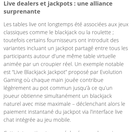
Live dealers et jackpots : une alliance
surprenante
Les tables live ont longtemps été associées aux jeux
classiques comme le blackjack ou la roulette ;
toutefois certains fournisseurs ont introduit des
variantes incluant un jackpot partagé entre tous les
participants autour d’une même table virtuelle
animée par un croupier réel. Un exemple notable
est “Live Blackjack Jackpot” proposé par Evolution
Gaming où chaque main jouée contribue
légèrement au pot commun jusqu’à ce qu’un
joueur obtienne simultanément un blackjack
naturel avec mise maximale – déclenchant alors le
paiement instantané du jackpot via l’interface live
chat intégrée au jeu mobile.