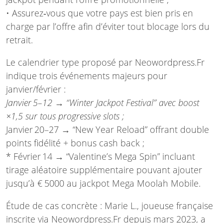
• Assurez‑vous que votre pays est bien pris en
charge par l’offre afin d’éviter tout blocage lors du
retrait.
Le calendrier type proposé par Neowordpress.Fr
indique trois événements majeurs pour
janvier/février :
Janvier 5–12 → “Winter Jackpot Festival” avec boost
×1,5 sur tous progressive slots ;
Janvier 20–27 → “New Year Reload” offrant double
points fidélité + bonus cash back ;
* Février 14 → “Valentine’s Mega Spin” incluant
tirage aléatoire supplémentaire pouvant ajouter
jusqu’à € 5000 au jackpot Mega Moolah Mobile.
Étude de cas concrète : Marie L., joueuse française
inscrite via Neowordpress.Fr depuis mars 2023, a