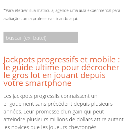
*Para efetivar sua matrícula, agende uma aula experimental para
avaliação com a professora
clicando aqui
.
buscar (ex: batel)
Jackpots progressifs et mobile :
le guide ultime pour décrocher
le gros lot en jouant depuis
votre smartphone
Les jackpots progressifs connaissent un
engouement sans précédent depuis plusieurs
années. Leur promesse d’un gain qui peut
atteindre plusieurs millions de dollars attire autant
les novices que les joueurs chevronnés.