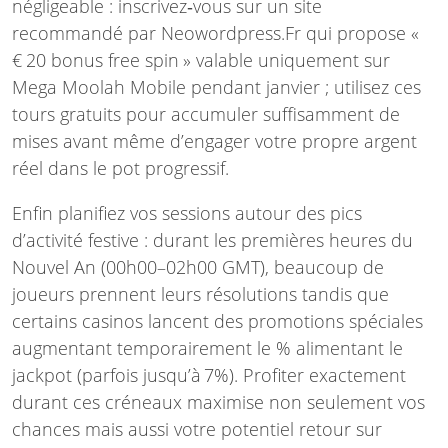
négligeable : inscrivez‑vous sur un site
recommandé par Neowordpress.Fr qui propose «
€ 20 bonus free spin » valable uniquement sur
Mega Moolah Mobile pendant janvier ; utilisez ces
tours gratuits pour accumuler suffisamment de
mises avant même d’engager votre propre argent
réel dans le pot progressif.
Enfin planifiez vos sessions autour des pics
d’activité festive : durant les premières heures du
Nouvel An (00h00–02h00 GMT), beaucoup de
joueurs prennent leurs résolutions tandis que
certains casinos lancent des promotions spéciales
augmentant temporairement le % alimentant le
jackpot (parfois jusqu’à 7%). Profiter exactement
durant ces créneaux maximise non seulement vos
chances mais aussi votre potentiel retour sur