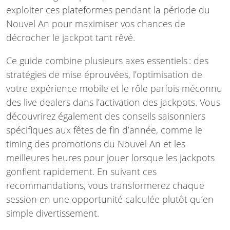
exploiter ces plateformes pendant la période du
Nouvel An pour maximiser vos chances de
décrocher le jackpot tant rêvé.
Ce guide combine plusieurs axes essentiels : des
stratégies de mise éprouvées, l’optimisation de
votre expérience mobile et le rôle parfois méconnu
des live dealers dans l’activation des jackpots. Vous
découvrirez également des conseils saisonniers
spécifiques aux fêtes de fin d’année, comme le
timing des promotions du Nouvel An et les
meilleures heures pour jouer lorsque les jackpots
gonflent rapidement. En suivant ces
recommandations, vous transformerez chaque
session en une opportunité calculée plutôt qu’en
simple divertissement.