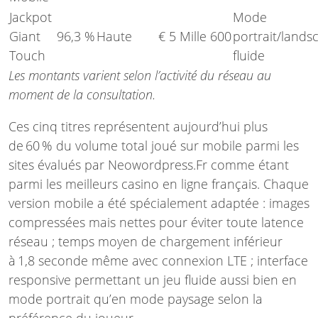
Jackpot
Mode
Giant
96,3 %
Haute
€ 5 Mille 600
portrait/lands
Touch
fluide
Les montants varient selon l’activité du réseau au
moment de la consultation.
Ces cinq titres représentent aujourd’hui plus
de 60 % du volume total joué sur mobile parmi les
sites évalués par Neowordpress.Fr comme étant
parmi les meilleurs casino en ligne français. Chaque
version mobile a été spécialement adaptée : images
compressées mais nettes pour éviter toute latence
réseau ; temps moyen de chargement inférieur
à 1,8 seconde même avec connexion LTE ; interface
responsive permettant un jeu fluide aussi bien en
mode portrait qu’en mode paysage selon la