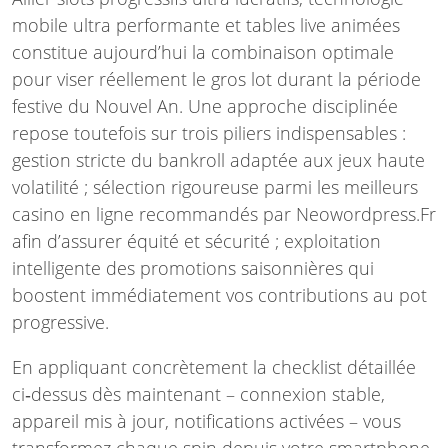
mobile ultra performante et tables live animées
constitue aujourd’hui la combinaison optimale
pour viser réellement le gros lot durant la période
festive du Nouvel An. Une approche disciplinée
repose toutefois sur trois piliers indispensables :
gestion stricte du bankroll adaptée aux jeux haute
volatilité ; sélection rigoureuse parmi les meilleurs
casino en ligne recommandés par Neowordpress.Fr
afin d’assurer équité et sécurité ; exploitation
intelligente des promotions saisonnières qui
boostent immédiatement vos contributions au pot
progressive.
En appliquant concrètement la checklist détaillée
ci‑dessus dès maintenant – connexion stable,
appareil mis à jour, notifications activées – vous
transformez chaque spin depuis votre smartphone