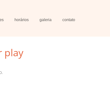
es
horários
galeria
contato
r play
o.