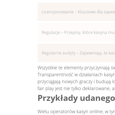
Licencjonowanie – Kluczowe dla zapewn
Regulacje – Przepisy, które kasyna mu
Regularne audyty – Zapewniają, że ka
Wszystkie te elementy przyczyniają s
Transparentność w działaniach kasyn
przyciągają nowych graczy i budują lo
fair play jest nie tylko deklarowane,
Przykłady udanego 
Wielu operatorów kasyn online, w tym