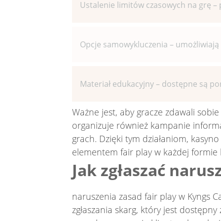
Ustalenie limitów czasowych na grę –
Opcje samowykluczenia – umożliwiają 
Materiał edukacyjny – dostępne są por
Ważne jest, aby gracze zdawali sobi
organizuje również kampanie inform
grach. Dzięki tym działaniom, kasyno
elementem fair play w każdej formie
Jak zgłaszać narus
naruszenia zasad fair play w Kyngs Ca
zgłaszania skarg, który jest dostępny