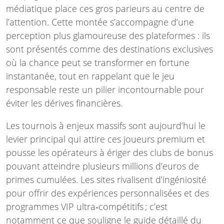
médiatique place ces gros parieurs au centre de
l’attention. Cette montée s’accompagne d’une
perception plus glamoureuse des plateformes : ils
sont présentés comme des destinations exclusives
où la chance peut se transformer en fortune
instantanée, tout en rappelant que le jeu
responsable reste un pilier incontournable pour
éviter les dérives financières.
Les tournois à enjeux massifs sont aujourd’hui le
levier principal qui attire ces joueurs premium et
pousse les opérateurs à ériger des clubs de bonus
pouvant atteindre plusieurs millions d’euros de
primes cumulées. Les sites rivalisent d’ingéniosité
pour offrir des expériences personnalisées et des
programmes VIP ultra‑compétitifs ; c’est
notamment ce que souligne le guide détaillé du