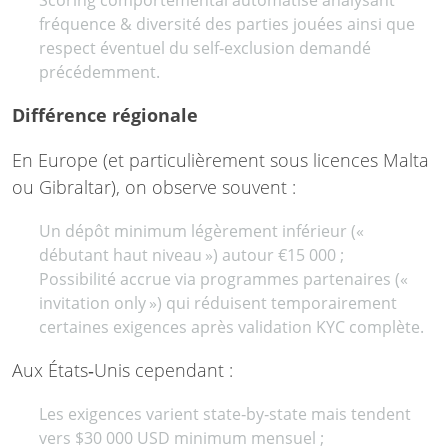
Scoring comportemental automatisé analysant
fréquence & diversité des parties jouées ainsi que
respect éventuel du self‑exclusion demandé
précédemment.
Différence régionale
En Europe (et particulièrement sous licences Malta
ou Gibraltar), on observe souvent :
Un dépôt minimum légèrement inférieur («
débutant haut niveau ») autour €15 000 ;
Possibilité accrue via programmes partenaires («
invitation only ») qui réduisent temporairement
certaines exigences après validation KYC complète.
Aux États‑Unis cependant :
Les exigences varient state‑by‑state mais tendent
vers $30 000 USD minimum mensuel ;