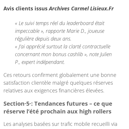
Avis clients issus
Archives Carmel Lisieux.Fr
« Le suivi temps réel du leaderboard était
impeccable », rapporte Marie D., joueuse
régulière depuis deux ans.
« J’ai apprécié surtout la clarté contractuelle
concernant mon bonus cashlib », note Julien
P., expert indépendant.
Ces retours confirment globalement une bonne
satisfaction clientèle malgré quelques réserves
relatives aux exigences financières élevées.
Section·5·: Tendances futures – ce que
réserve l’été prochain aux high rollers
Les analyses basées sur trafic mobile recueilli via