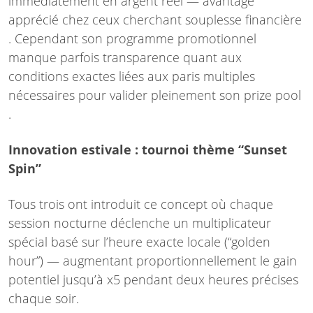
immédiatement en argent réel — avantage
apprécié chez ceux cherchant souplesse financière
. Cependant son programme promotionnel
manque parfois transparence quant aux
conditions exactes liées aux paris multiples
nécessaires pour valider pleinement son prize pool
.
Innovation estivale : tournoi thème “Sunset
Spin”
Tous trois ont introduit ce concept où chaque
session nocturne déclenche un multiplicateur
spécial basé sur l’heure exacte locale (“golden
hour”) — augmentant proportionnellement le gain
potentiel jusqu’à x5 pendant deux heures précises
chaque soir.