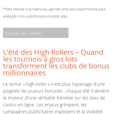
*Para efetivar sua matrícula, agende uma aula experimental para
avaliação com a professora
clicando aqui
.
buscar (ex: batel)
L’été des High Rollers – Quand
les tournois à gros lots
transforment les clubs de bonus
millionnaires
Le terme « high‑roller » n’est plus l’apanage d’une
poignée de joueurs fortunés ; chaque été il devient
le moteur d’une véritable frénésie sur les sites de
casino en ligne. Les enjeux grimpent, les
campagnes publicitaires explosent et la visibilité