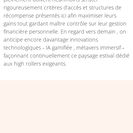
rigoureusement critères ­d’accès ­et structures ­de
récompense présentés ici afin maximiser leurs
gains tout gardant maître contrôle sur leur gestion
financière personnelle​. En regard vers demain , on
anticipe encore davantage innovations
technologiques ‑ IA gamifiée , métavers immersif ‑
façonnant continuellement ce paysage estival dédié
aux high rollers exigeants​.