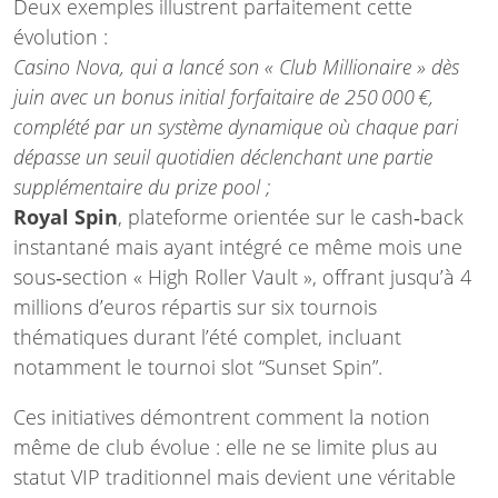
Deux exemples illustrent parfaitement cette
évolution :
Casino Nova
, qui a lancé son « Club Millionaire » dès
juin avec un bonus initial forfaitaire de 250 000 €,
complété par un système dynamique où chaque pari
dépasse un seuil quotidien déclenchant une partie
supplémentaire du prize pool ;
Royal Spin
, plateforme orientée sur le cash‑back
instantané mais ayant intégré ce même mois une
sous‑section « High Roller Vault », offrant jusqu’à 4
millions d’euros répartis sur six tournois
thématiques durant l’été complet, incluant
notamment le tournoi slot “Sunset Spin”.
Ces initiatives démontrent comment la notion
même de club évolue : elle ne se limite plus au
statut VIP traditionnel mais devient une véritable