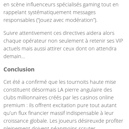
en scène influenceurs spécialisés gaming tout en
rappelant systématiquement messages
responsables (“jouez avec modération”).​
Suivre attentivement ces directives aidera alors
chaque opérateur non seulement à retenir ses VIP
actuels mais aussi attirer ceux dont on attendra
demain…
Conclusion
Cet été a confirmé que les tournoits haute mise
constituent désormais LA pierre angulaire des
clubs millionnaires créés par les casinos online
premium : ils offrent excitation pure tout autant
qu’un flux financier massif indispensable à leur
croissance globale​. Les joueurs désireux​de profiter
pleinement doivent néanmoins scruter