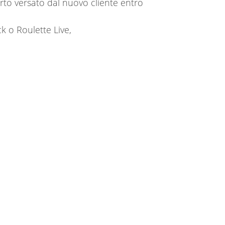
orto versato dal nuovo cliente entro
k o Roulette Live,