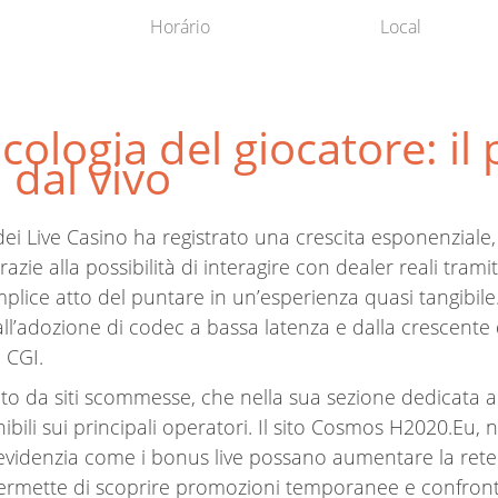
Horário
Local
cologia del giocatore: il
 dal vivo
dei Live Casino ha registrato una crescita esponenziale
razie alla possibilità di interagire con dealer reali trami
plice atto del puntare in un’esperienza quasi tangibile
all’adozione di codec a bassa latenza e dalla crescente
i CGI.
ato da
siti scommesse
, che nella sua sezione dedicata ai
ibili sui principali operatori. Il sito Cosmos H2020.Eu, 
ri, evidenzia come i bonus live possano aumentare la rete
ermette di scoprire promozioni temporanee e confronta