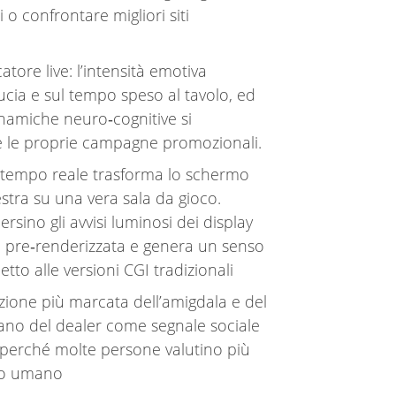
o confrontare migliori siti
tore live: l’intensità emotiva
ducia e sul tempo speso al tavolo, ed
inamiche neuro‑cognitive si
are le proprie campagne promozionali.
n tempo reale trasforma lo schermo
stra su una vera sala da gioco.
sino gli avvisi luminosi dei display
fica pre‑renderizzata e genera un senso
tto alle versioni CGI tradizionali
azione più marcata dell’amigdala e del
umano del dealer come segnale sociale
 perché molte persone valutino più
lto umano