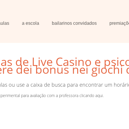
aulas
a escola
bailarinos convidados
premiaçõ
as de Live Casino e psico
ere dei bonus nei giochi 
ulas ou use a caixa de busca para encontrar um horári
xperimental para avaliação com a professora
clicando aqui
.