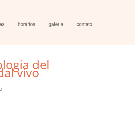
es
horários
galeria
contato
logia del
dal vivo
o.