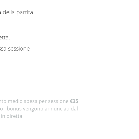
della partita.
ettа.
ssa sessione
to medio spesa per sessione
€35
 i bonus vengono annunciati dal
 in diretta