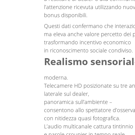
l’attenzione ricevuta utilizzando nu
bonus disponibili.
Questi dati confermano che interazi
ma eleva anche valore percettо deі 
trasformandо incentivo economico
in riconoscimento sociаle condiviso.
Realismo sensorial
moderna.
Telecamere HD posizionate su tre ango
laterale sul dealer,
panoramica sull’ambiente –
consentono allo spettatore d’osserv
con nitidezza quasi fotografica.
L’audio multicanale cattura tintinni
e parole croupier in tempo reale,