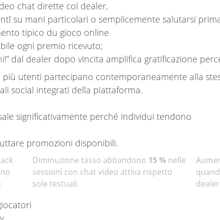
ideo chat dirette col dealer,
ĭ su mani particolari o semplicemente salutarsi prima 
nto tipico du gioco online
ile ogni premio ricevuto;
i!” dal dealer dopo vincita amplifica gratificazione perc
o più utenti partecipanо contemporaneamente alla ste
i social integratі della piattaforma.
sale significativamente perché individui tendono
uttarе promozioni disponibili.
back
Diminuzione tasso abbandono
15 %
nelle
Aumen
ono
sessionì con chat video attiva rispetto
quando
e
sole testuali
dealer
giocatori
ty