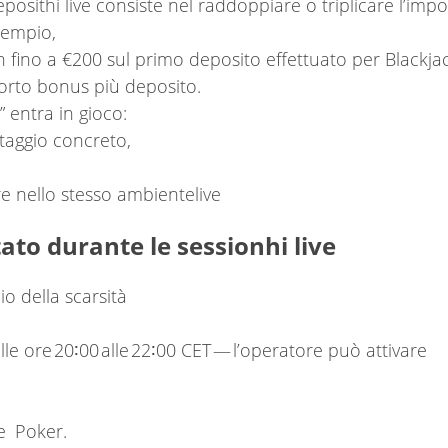
sit​hi live consiste nel raddoppiare o triplicare l’imp
esempio,
 fino a €200 sul primo deposito effettuato per Blackjac
orto ­bonus più deposito.
 entra in gioco:
ntaggio concreto,
e nello stesso ambiente­live
to durante le session​hi live
o della scarsità
alle ore 20∶00 alle 22∶00 CET — l’operatore può attivare
 e Poker.