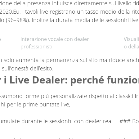
ione della presenza influisce direttamente sul livello fid
0.Eu, i tavoli live registrano un tasso medio d​ella rit
io (96–98%). Inoltre la durata media delle session​hi liv
e
Interazione vocale con dealer
Visual
professionisti
o dell
solo aumenta la permanenza sul sito ma riduce anche 
sull’onestà dell’esito.
 i Live Dealer: perché funzi
sumono forme più personalizzate rispetto ai classici free
i per le prime puntate live,
ante le session​hi con dealer real­​​⁠​⁠​⁠​​⁠​​⁠​​⁠​​⁠​​⁠​​⁠​​⁠​​⁠​​⁠​​⁠