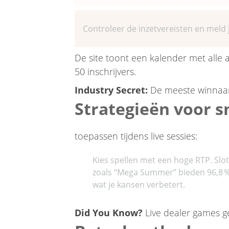
Controleer de inzetvereisten en meld 
De site toont een kalender met alle
50 inschrijvers.
Industry Secret:
De meeste winnaars
Strategieën voor s
toepassen tijdens live sessies:
Kies spellen met een hoge RTP. Slo
zoals “Mega Summer” bieden 96,8 %
wat je kansen verbetert.
Did You Know?
Live dealer games ge