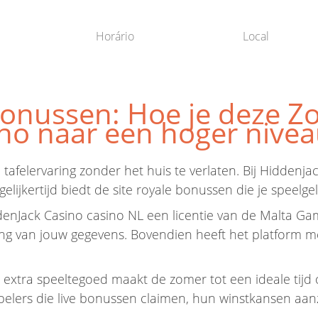
Horário
Local
Bonussen: Hoe je deze Zo
o naar een hoger niveau
 tafelervaring zonder het huis te verlaten. Bij Hiddenj
elijkertijd biedt de site royale bonussen die je speelge
denJack Casino casino NL
een licentie van de Malta Ga
ing van jouw gegevens. Bovendien heeft het platform 
 extra speeltegoed maakt de zomer tot een ideale tijd 
lers die live bonussen claimen, hun winstkansen aanzien