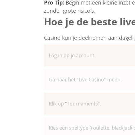
Pro Tip:
Begin met een kleine inzet e
zonder grote risico’s.
Hoe je de beste li
Casino kun je deelnemen aan dagelij
Log in op je account.
Ga naar het “Live Casino”‑menu.
Klik op “Tournaments”.
Kies een speltype (roulette, blackjack 