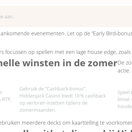
je aan.
 aankomende evenementen. Let op de “Early Bird‑bonus”
 focussen op spellen met een lage house edge, zoals 
nelle winsten in de zomer
De zom
actie.
Gebruik de “Cashback‑bonus”.
ts
Speel 
Hiddenjack Casino biedt 10 % cashback
 RTP,
limiet
op verloren inzetten tijdens de
houden
zomermaanden.
bruiken meerdere decks om kaarttelling te voorkomen, w