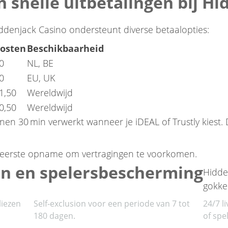
snelle uitbetalingen bij Hi
iddenjack Casino ondersteunt diverse betaalopties:
osten
Beschikbaarheid
0
NL, BE
0
EU, UK
1,50
Wereldwijd
0,50
Wereldwijd
en 30 min verwerkt wanneer je iDEAL of Trustly kiest.
 je eerste opname om vertragingen te voorkomen.
n en spelersbescherming
Hidde
gokken
liezen
Self‑exclusion voor een periode van 7 tot
24/7 l
180 dagen.
of spe