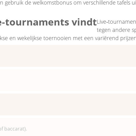
n gebruik de welkomstbonus om verschillende tafels uit
ve‑tournaments vindt
Live‑tournamen
tegen andere spe
kse en wekelijkse toernooien met een variërend prijzen
of baccarat).