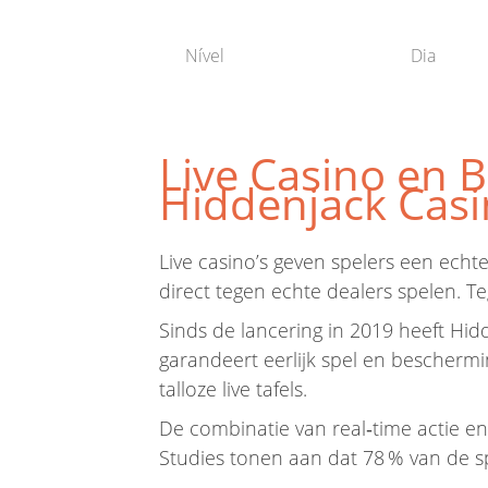
Nível
Dia
Live Casino en 
Hiddenjack Casin
Live casino’s geven spelers een echte
direct tegen echte dealers spelen. Teg
Sinds de lancering in 2019 heeft
Hid
garandeert eerlijk spel en bescherm
talloze live tafels.
De combinatie van real‑time actie en
Studies tonen aan dat 78 % van de spe