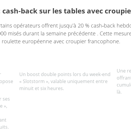
 cash‑back sur les tables avec croupie
ertains opérateurs offrent jusqu’à 20 % cash‑back hebd
00 misés durant la semaine précédente . Cette mesure
e roulette européenne avec croupier francophone.
Une re
r
Un boost double points lors du week‑end
offran
ropose
« Slotstorm », valable uniquement entre
cumule
minuit et six heures.
là.
r ses
e »,
ant
uits.