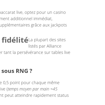
 baccarat live, optez pour un casino
ement additionnel immédiat,
 supplémentaires grâce aux jackpots
fidélité
La plupart des sites
listés par Alliance
 tant la persévérance sur tables live
à sous RNG ?
tre 0,5 point pour chaque même
ive (
temps moyen par main ≈45
nt peut atteindre rapidement status