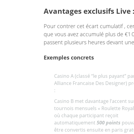
Avantages exclusifs Live :
Pour contrer cet écart cumulatif , c
que vous avez accumulé plus de €1 0
passent plusieurs heures devant un
Exemples concrets
Casino A (classé “le plus payant” pa
Alliance Francaise Des Designer) p
:
Casino B met davantage l’accent su
tournois mensuels « Roulette Royal
où chaque participant reçoit
automatiquement
500 points
pouv
être convertis ensuite en paris grat