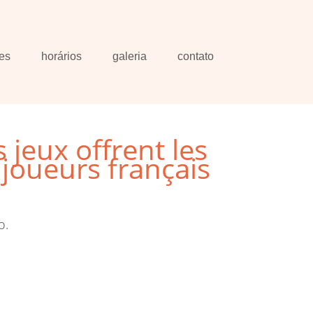
es
horários
galeria
contato
 jeux offrent les
joueurs français
o.