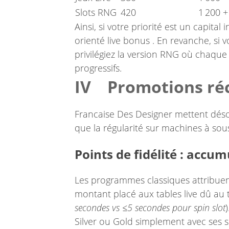
Slots RNG
420
1 200 
Ainsi, si votre priorité est un capita
orienté live bonus . En revanche, si
privilégiez la version RNG où chaque
progressifs.
IV Promotions réc
Francaise Des Designer mettent désorm
que la régularité sur machines à sous
Points de fidélité : accu
Les programmes classiques attribue
montant placé aux tables live dû au ta
secondes vs ≤5 secondes pour spin slot
Silver ou Gold simplement avec ses s