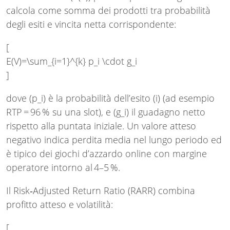
calcola come somma dei prodotti tra probabilità
degli esiti e vincita netta corrispondente:
[
E(V)=\sum_{i=1}^{k} p_i \cdot g_i
]
dove (p_i) è la probabilità dell’esito (i) (ad esempio
RTP = 96 % su una slot), e (g_i) il guadagno netto
rispetto alla puntata iniziale. Un valore atteso
negativo indica perdita media nel lungo periodo ed
è tipico dei giochi d’azzardo online con margine
operatore intorno al 4–5 %.
Il Risk‑Adjusted Return Ratio (RARR) combina
profitto atteso e volatilità:
[