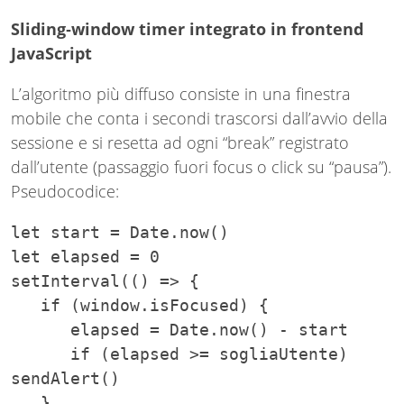
Sliding‑window timer integrato in frontend
JavaScript
L’algoritmo più diffuso consiste in una finestra
mobile che conta i secondi trascorsi dall’avvio della
sessione e si resetta ad ogni “break” registrato
dall’utente (passaggio fuori focus o click su “pausa”).
Pseudocodice:
let start = Date.now()

let elapsed = 0

setInterval(() => {

   if (window.isFocused) {

      elapsed = Date.now() - start

      if (elapsed >= sogliaUtente) 
sendAlert()

   }
