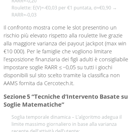
RARR≈‑0,20
Roulette: E(V)=‑€0,03 per €1 puntata, σ≈€0,90 →
RARR≈‑0,03
Il confronto mostra come le slot presentino un
rischio più elevato rispetto alla roulette live grazie
alla maggiore varianza dei payout jackpot (max win
€10 000). Per le famiglie che vogliono limitare
l’esposizione finanziaria dei figli adulti è consigliabile
impostare soglie RARR ≤ −0,05 su tutti i giochi
disponibili sul sito scelto tramite la classifica non
AAMS fornita da Cercotech.it.
Sezione 5 “Tecniche d’Intervento Basate su
Soglie Matematiche”
Soglia temporale dinamica – L’algoritmo adegua il
limite massimo giornaliero in base alla varianza
recente dell’attività dell’utente: