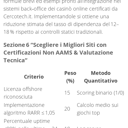
formule brevi ed esempi pronti all’integrazione nei
sistemi back‑office dei casinò online certificati da
Cercotech.it. Implementandole si ottiene una
riduzione stimata del tasso di dipendenza del 12–
18 % rispetto ai controlli statici tradizionali.
Sezione 6 “Scegliere i Migliori Siti con
Certificazioni Non AAMS & Valutazione
Tecnica”
Peso
Metodo
Criterio
(%)
Quantitativo
Licenza offshore
15
Scoring binario (1/0)
riconosciuta
Implementazione
Calcolo medio sui
20
algoritmo RARR ≤ 1,05
giochi top
Percentuale uptime