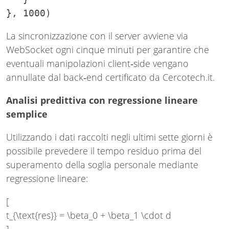
La sincronizzazione con il server avviene via
WebSocket ogni cinque minuti per garantire che
eventuali manipolazioni client‑side vengano
annullate dal back‑end certificato da Cercotech.it.
Analisi predittiva con regressione lineare
semplice
Utilizzando i dati raccolti negli ultimi sette giorni è
possibile prevedere il tempo residuo prima del
superamento della soglia personale mediante
regressione lineare:
[
t_{\text{res}} = \beta_0 + \beta_1 \cdot d
]