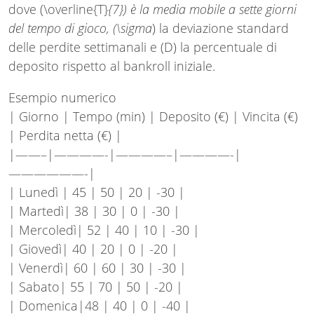
dove (\overline{T}
{7}) è la media mobile a sette giorni
del tempo di gioco, (\sigma
) la deviazione standard
delle perdite settimanali e (D) la percentuale di
deposito rispetto al bankroll iniziale.
Esempio numerico
| Giorno | Tempo (min) | Deposito (€) | Vincita (€)
| Perdita netta (€) |
|——–|————-|————–|————-|
——————-|
| Lunedì | 45 | 50 | 20 | -30 |
| Martedì| 38 | 30 | 0 | -30 |
| Mercoledì| 52 | 40 | 10 | -30 |
| Giovedì| 40 | 20 | 0 | -20 |
| Venerdì| 60 | 60 | 30 | -30 |
| Sabato| 55 | 70 | 50 | -20 |
| Domenica|48 | 40 | 0 | -40 |