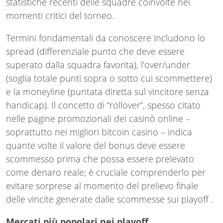
statistiche recenti delle squadre coinvolte nei
momenti critici del torneo.
Termini fondamentali da conoscere includono lo
spread (differenziale punto che deve essere
superato dalla squadra favorita), l’over/under
(soglia totale punti sopra o sotto cui scommettere)
e la moneyline (puntata diretta sul vincitore senza
handicap). Il concetto di “rollover”, spesso citato
nelle pagine promozionali dei casinò online –
soprattutto nei migliori bitcoin casino – indica
quante volte il valore del bonus deve essere
scommesso prima che possa essere prelevato
come denaro reale; è cruciale comprenderlo per
evitare sorprese al momento del prelievo finale
delle vincite generate dalle scommesse sui playoff .
Mercati più popolari nei playoff