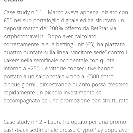
Case study n.º 1 – Marco aveva appena iniziato con
€50 nel suo portafoglio digitale ed ha sfruttato un
deposit match del 200 % offerto da BetStar via
Artphototravel.It . Dopo aver calcolato
correttamente la sua betting unit (€5), ha piazzato
quattro puntate sulla linea “vincitore serie” contro i
Lakers nella semifinale occidentale con quote
intorno a +250​. Le vittorie consecutive hanno
portato a un saldo totale vicino ai €500 entro
cinque giorni , dimostrando quanto possa crescere
rapidamente un piccolo investimento se
accompagnato da una promozione ben strutturata
.
Case study n.º 2 – Laura ha optato per una promo
cash‑back settimanale presso CryptoPlay dopo aver