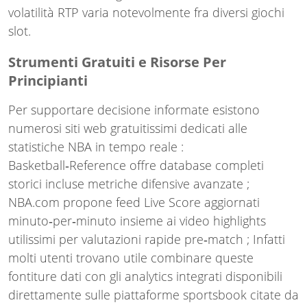
volatilità RTP varia notevolmente fra diversi giochi
slot.
Strumenti Gratuiti e Risorse Per
Principianti
Per supportare decisione informate esistono
numerosi siti web gratuitissimi dedicati alle
statistiche NBA in tempo reale :
Basketball‑Reference offre database completi
storici incluse metriche difensive avanzate ;
NBA.com propone feed Live Score aggiornati
minuto‐per‐minuto insieme ai video highlights
utilissimi per valutazioni rapide pre‐match ; Infatti
molti utenti trovano utile combinare queste
fontiture dati con gli analytics integrati disponibili
direttamente sulle piattaforme sportsbook citate da