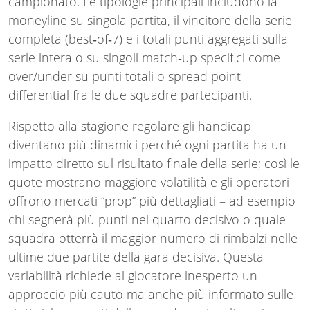
campionato. Le tipologie principali includono la
moneyline su singola partita, il vincitore della serie
completa (best‑of‑7) e i totali punti aggregati sulla
serie intera o su singoli match‑up specifici come
over/under su punti totali o spread point
differential fra le due squadre partecipanti.
Rispetto alla stagione regolare gli handicap
diventano più dinamici perché ogni partita ha un
impatto diretto sul risultato finale della serie; così le
quote mostrano maggiore volatilità e gli operatori
offrono mercati “prop” più dettagliati – ad esempio
chi segnerà più punti nel quarto decisivo o quale
squadra otterrà il maggior numero di rimbalzi nelle
ultime due partite della gara decisiva. Questa
variabilità richiede al giocatore inesperto un
approccio più cauto ma anche più informato sulle