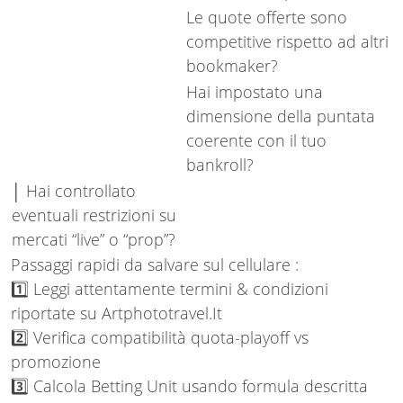
Le quote offerte sono
competitive rispetto ad altri
bookmaker?
Hai impostato una
dimensione della puntata
coerente con il tuo
bankroll?
│ Hai controllato
eventuali restrizioni su
mercati “live” o “prop”?
Passaggi rapidi da salvare sul cellulare :
1️⃣ Leggi attentamente termini & condizioni
riportate su Artphototravel.It
2️⃣ Verifica compatibilità quota-playoff vs
promozione
3️⃣ Calcola Betting Unit usando formula descritta