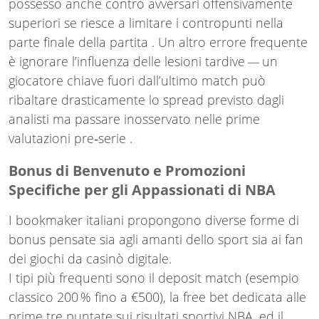
possesso anche contro avversari offensivamente
superiori se riesce a limitare i contropunti nella
parte finale della partita . Un altro errore frequente
è ignorare l’influenza delle lesioni tardive — un
giocatore chiave fuori dall’ultimo match può
ribaltare drasticamente lo spread previsto dagli
analisti ma passare inosservato nelle prime
valutazioni pre‑serie .
Bonus di Benvenuto e Promozioni
Specifiche per gli Appassionati di NBA
I bookmaker italiani propongono diverse forme di
bonus pensate sia agli amanti dello sport sia ai fan
dei giochi da casinò digitale.
I tipi più frequenti sono il deposit match (esempio
classico 200 % fino a €500), la free bet dedicata alle
prime tre puntate sui risultati sportivi NBA, ed il