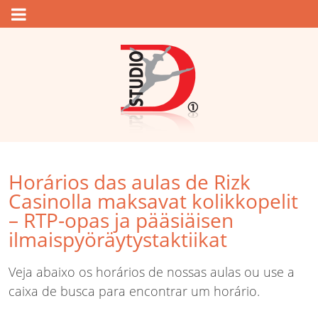
Horários das aulas de Rizk
Casinolla maksavat kolikkopelit
– RTP‑opas ja pääsiäisen
ilmaispyöräytystaktiikat
Veja abaixo os horários de nossas aulas ou use a
caixa de busca para encontrar um horário.