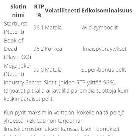
Slotin
RTP
Volatiliteetti
Erikoisominaisuus
nimi
%
Starburst
96,1
Matala
Wild‑symboolit
(NetEnt)
Book of
Dead
96,2
Korkea
Ilmaispyöräytykset
(Play’n GO)
Mega Joker
99,0
Matala
Super‑bonus pelit
(NetEnt)
Industry Secret: Slotit, joiden RTP ylittää 96 %,
tarjoavat pitkällä aikavälillä parempia tuottoja kuin
keskimääräiset pelit.
Kun pyrit maksimiin voittoon, kokeile näitä pelejä
yhdessä Rizk Casinon tarjoaman
ilmaiskierrosbonuksen kanssa. Usein bonukset