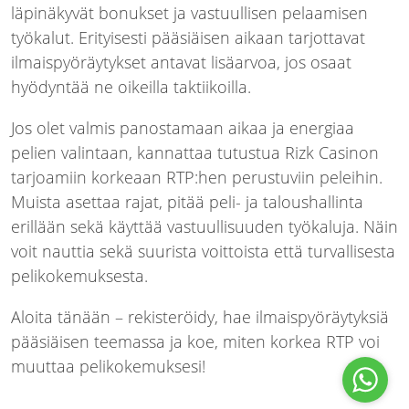
läpinäkyvät bonukset ja vastuullisen pelaamisen
työkalut. Erityisesti pääsiäisen aikaan tarjottavat
ilmaispyöräytykset antavat lisäarvoa, jos osaat
hyödyntää ne oikeilla taktiikoilla.
Jos olet valmis panostamaan aikaa ja energiaa
pelien valintaan, kannattaa tutustua Rizk Casinon
tarjoamiin korkeaan RTP:hen perustuviin peleihin.
Muista asettaa rajat, pitää peli- ja taloushallinta
erillään sekä käyttää vastuullisuuden työkaluja. Näin
voit nauttia sekä suurista voittoista että turvallisesta
pelikokemuksesta.
Aloita tänään – rekisteröidy, hae ilmaispyöräytyksiä
pääsiäisen teemassa ja koe, miten korkea RTP voi
muuttaa pelikokemuksesi!