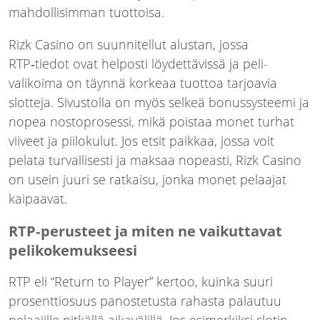
mahdollisimman tuottoisa.
Rizk Casino
on suunnitellut alustan, jossa
RTP‑tiedot ovat helposti löydettävissä ja peli­
valikoima on täynnä korkeaa tuottoa tarjoavia
slotteja. Sivustolla on myös selkeä bonussysteemi ja
nopea nostoprosessi, mikä poistaa monet turhat
viiveet ja piilokulut. Jos etsit paikkaa, jossa voit
pelata turvallisesti ja maksaa nopeasti, Rizk Casino
on usein juuri se ratkaisu, jonka monet pelaajat
kaipaavat.
RTP‑perusteet ja miten ne vaikuttavat
pelikokemukseesi
RTP eli “Return to Player” kertoo, kuinka suuri
prosenttiosuus panostetusta rahasta palautuu
pelaajille pitkällä aikavälillä. Jos esimerkiksi slotin