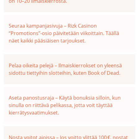
on 10–20 ilmaiskierrosta.
Seuraa kampanjasivuja – Rizk Casinon
“Promotions”-osio päivitetään viikoittain. Täällä
näet kaikki pääsiäisen tarjoukset.
Pelaa oikeita pelejä – Ilmaiskierrokset on yleensä
sidottu tiettyihin slotteihin, kuten Book of Dead.
Aseta panostusraja – Käytä bonuksia silloin, kun
sinulla on riittävä pelikassa, jotta voit täyttää
kierrätysvaatimukset.
Nosta voitot ajoissa – Jos voitto ylittää 100 €, nostat