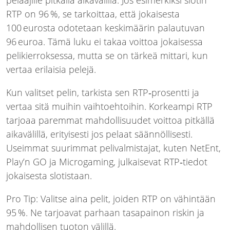
RTP on 96 %, se tarkoittaa, että jokaisesta
100 eurosta odotetaan keskimäärin palautuvan
96 euroa. Tämä luku ei takaa voittoa jokaisessa
pelikierroksessa, mutta se on tärkeä mittari, kun
vertaa erilaisia pelejä.
Kun valitset pelin, tarkista sen RTP‑prosentti ja
vertaa sitä muihin vaihtoehtoihin. Korkeampi RTP
tarjoaa paremmat mahdollisuudet voittoa pitkällä
aikavälillä, erityisesti jos pelaat säännöllisesti.
Useimmat suurimmat pelivalmistajat, kuten NetEnt,
Play’n GO ja Microgaming, julkaisevat RTP‑tiedot
jokaisesta slotistaan.
Pro Tip: Valitse aina pelit, joiden RTP on vähintään
95 %. Ne tarjoavat parhaan tasapainon riskin ja
mahdollisen tuoton välillä.