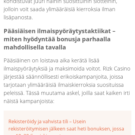
kohdistuvat juuri näihin suosittuihin slotteihin,
jolloin voit saada ylimääräisiä kierroksia ilman
lisäpanosta.
Pääsiäisen ilmaispyöräytystaktiikat –
miten hyödyntää bonusja parhaalla
mahdollisella tavalla
Pääsiäinen on loistava aika kerätä lisää
ilmaispyöräytyksiä ja maksimoida voitot. Rizk Casino
järjestää säännöllisesti erikoiskampanjoita, joissa
tarjotaan ylimääräisiä ilmaiskierroksia suosituissa
peleissä. Tässä muutama askel, joilla saat kaiken irti
näistä kampanjoista:
Rekisteröidy ja vahvista tili – Usein
rekisteröitymisen jälkeen saat heti bonuksen, jossa