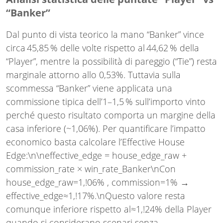
“Banker”
Dal punto di vista teorico la mano “Banker” vince
circa 45,85 % delle volte rispetto al 44,62 % della
“Player”, mentre la possibilità di pareggio (“Tie”) resta
marginale attorno allo 0,53%. Tuttavia sulla
scommessa “Banker” viene applicata una
commissione tipica dell’1–1,5 % sull’importo vinto
perché questo risultato comporta un margine della
casa inferiore (~1,06%). Per quantificare l’impatto
economico basta calcolare l’Effective House
Edge:\n\neffective_edge = house_edge_raw +
commission_rate × win_rate_Banker\nCon
house_edge_raw=1,!06% , commission=1% →
effective_edge≈1,!17%.\nQuesto valore resta
comunque inferiore rispetto al≈1,!24% della Player
quando si considerano scenari senza