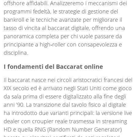
offshore affidabili. Analizzeremo i meccanismi dei
programmi fedeltà, le strategie di gestione del
bankroll e le tecniche avanzate per migliorare il
tasso di vincita al baccarat digitale, offrendo una
panoramica completa per chi vuole passare da
principiante a high‑roller con consapevolezza e
disciplina.
I fondamenti del Baccarat online
Il baccarat nasce nei circoli aristocratici francesi del
XIX secolo ed è arrivato negli Stati Uniti come gioco
da sala prima di essere digitalizzato alla fine degli
anni ’90. La transizione dal tavolo fisico al digitale
ha introdotto due varianti principali: la versione live
dealer con croupier reale trasmessa in streaming
HD e quella RNG (Random Number Generator)