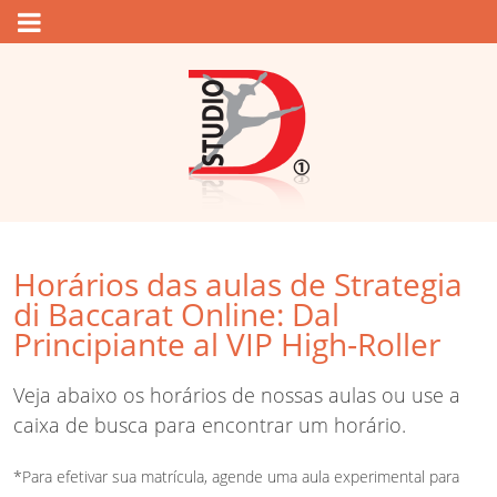
Horários das aulas de Strategia
di Baccarat Online: Dal
Principiante al VIP High‑Roller
Veja abaixo os horários de nossas aulas ou use a
caixa de busca para encontrar um horário.
*Para efetivar sua matrícula, agende uma aula experimental para