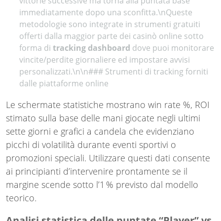
vittorie successive ma torna alla puntata base
immediatamente dopo una sconfitta.\nQueste
metodologie sono integrate in strumenti gratuiti
offerti dalla maggior parte dei casinò online sotto
forma di
tracking dashboard
dove puoi monitorare
vincite/perdite giornaliere ed impostare avvisi
personalizzati.\n\n### Strumenti di tracking forniti
dalle piattaforme online
Le schermate statistiche mostrano win rate %, ROI
stimato sulla base delle mani giocate negli ultimi
sette giorni e grafici a candela che evidenziano
picchi di volatilità durante eventi sportivi o
promozioni speciali. Utilizzare questi dati consente
ai principianti d’intervenire prontamente se il
margine scende sotto l’1 % previsto dal modello
teorico.
Analisi statistica delle puntate “Player” vs