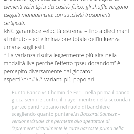
elementi visivi tipici del casinò fisico; gli shuffle vengono
eseguiti manualmente con sacchetti trasparenti
certificati.
RNG garantisce velocità estrema – fino a dieci mani
al minuto – ed eliminazione totale dell’influenza
umana sugli esiti.
* La varianza risulta leggermente più alta nella
modalità live perché l’effetto “pseudorandom” è
percepito diversamente dai giocatori
esperti.\n\n### Varianti più popolari
Punto Banco vs Chemin de Fer – nella prima il banco
gioca sempre contro il player mentre nella seconda i
partecipanti ruotano nel ruolo di banchiere
scegliendo quanto puntare.\n
Baccarat Squeeze –
versione visuale che permette allo spettatore di
“spremere” virtualmente le carte nascoste prima della