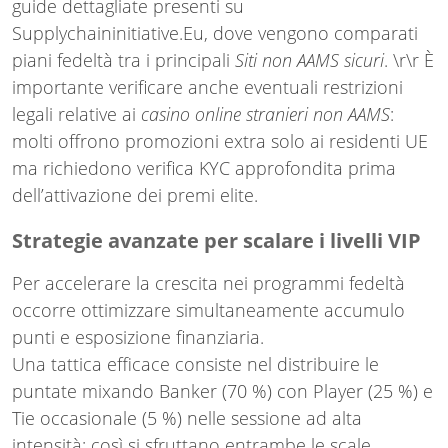
guide dettagliate presenti su
Supplychaininitiative.Eu, dove vengono comparati
piani fedeltà tra i principali
Siti non AAMS sicuri
. \r\r È
importante verificare anche eventuali restrizioni
legali relative ai
casino online stranieri non AAMS
:
molti offrono promozioni extra solo ai residenti UE
ma richiedono verifica KYC approfondita prima
dell’attivazione dei premi elite.
Strategie avanzate per scalare i livelli VIP
Per accelerare la crescita nei programmi fedeltà
occorre ottimizzare simultaneamente accumulo
punti e esposizione finanziaria.
Una tattica efficace consiste nel distribuire le
puntate mixando Banker (70 %) con Player (25 %) e
Tie occasionale (5 %) nelle sessione ad alta
intensità; così si sfruttano entrambe le scale