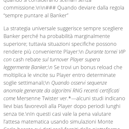
commissione.\n\n### Quando deviare dalla regola
“sempre puntare al Banker”
La strategia universale suggerisce sempre scegliere
Banker perché ha probabilità marginalmente
superiore; tuttavia situazioni specifiche possono
rendere più conveniente Player:\n
Durante tornei VIP
con
cash rebate
sul turnover Player supera
leggermente Banker;\n
Se trovi un bonus reload che
moltiplica le vincite su Player entro determinate
soglie settimanali;\n
Quando osservi sequenze
anomale generate da algoritmi RNG recenti certificati
come
Mersenne Twister ver.*—alcuni studi indicano
lievi bias favorevoli alla Player dopo periodi lunghi
senza tie.\nIn questi casi vale la pena valutare
l’attesa matematica usando simulazioni Monte