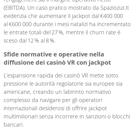
(EBITDA). Un caso pratico mostrato da Spaziozut.It
evidenzia che aumentare il jackpot dal €400 000
al €600 000 durante i mesi natalizi ha incrementato
le entrate totali del 27 %, mentre il churn rate è
sceso dal 12 % al 8 %.
Sfide normative e operative nella
diffusione dei casinò VR con jackpot
L’espansione rapida dei casinò VR mette sotto
pressione le autorità regolatorie sia europee sia
americane, creando un labirinto normativo
complesso da navigare per gli operatori
internazionali desiderosi di offrire jackpot
multimilionari senza incorrere in sanzioni o blocchi
bancari.