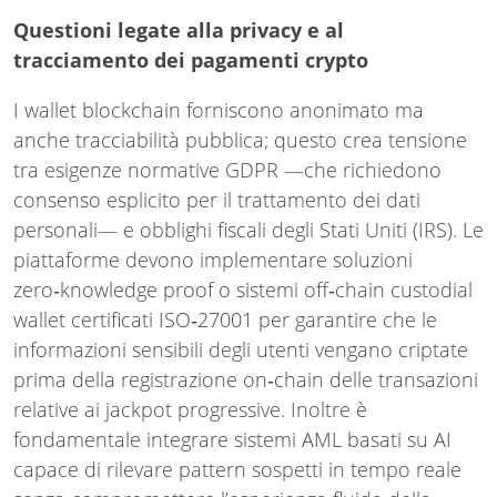
Questioni legate alla privacy e al
tracciamento dei pagamenti crypto
I wallet blockchain forniscono anonimato ma
anche tracciabilità pubblica; questo crea tensione
tra esigenze normative GDPR —che richiedono
consenso esplicito per il trattamento dei dati
personali— e obblighi fiscali degli Stati Uniti (IRS). Le
piattaforme devono implementare soluzioni
zero‑knowledge proof o sistemi off‑chain custodial
wallet certificati ISO‑27001 per garantire che le
informazioni sensibili degli utenti vengano criptate
prima della registrazione on‑chain delle transazioni
relative ai jackpot progressive. Inoltre è
fondamentale integrare sistemi AML basati su AI
capace di rilevare pattern sospetti in tempo reale