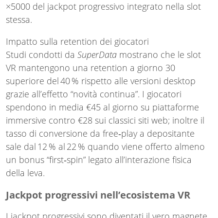
×5000 del jackpot progressivo integrato nella slot
stessa.
Impatto sulla retention dei giocatori
Studi condotti da
SuperData
mostrano che le slot
VR mantengono una retention a giorno 30
superiore del 40 % rispetto alle versioni desktop
grazie all’effetto “novità continua”. I giocatori
spendono in media €45 al giorno su piattaforme
immersive contro €28 sui classici siti web; inoltre il
tasso di conversione da free‑play a depositante
sale dal 12 % al 22 % quando viene offerto almeno
un bonus “first‑spin” legato all’interazione fisica
della leva.
Jackpot progressivi nell’ecosistema VR
I jackpot progressivi sono diventati il vero magnete