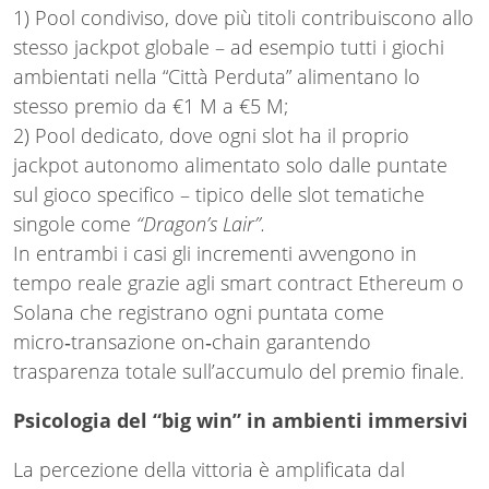
1) Pool condiviso, dove più titoli contribuiscono allo
stesso jackpot globale – ad esempio tutti i giochi
ambientati nella “Città Perduta” alimentano lo
stesso premio da €1 M a €5 M;
2) Pool dedicato, dove ogni slot ha il proprio
jackpot autonomo alimentato solo dalle puntate
sul gioco specifico – tipico delle slot tematiche
singole come
“Dragon’s Lair”.
In entrambi i casi gli incrementi avvengono in
tempo reale grazie agli smart contract Ethereum o
Solana che registrano ogni puntata come
micro‑transazione on‑chain garantendo
trasparenza totale sull’accumulo del premio finale.
Psicologia del “big win” in ambienti immersivi
La percezione della vittoria è amplificata dal