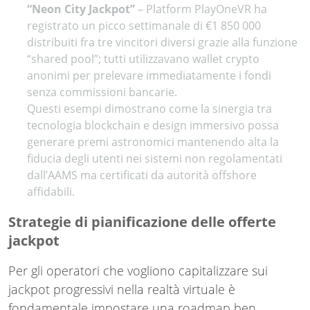
“Neon City Jackpot”
– Platform PlayOneVR ha
registrato un picco settimanale di €1 850 000
distribuiti fra tre vincitori diversi grazie alla funzione
“shared pool”; tutti utilizzavano wallet crypto
anonimi per prelevare immediatamente i fondi
senza commissioni bancarie.
Questi esempi dimostrano come la sinergia tra
tecnologia blockchain e design immersivo possa
generare premi astronomici mantenendo alta la
fiducia degli utenti nei sistemi non regolamentati
dall’AAMS ma certificati da autorità offshore
affidabili.
Strategie di pianificazione delle offerte
jackpot
Per gli operatori che vogliono capitalizzare sui
jackpot progressivi nella realtà virtuale è
fondamentale impostare una roadmap ben