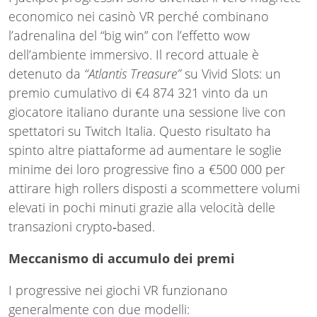
economico nei casinò VR perché combinano
l’adrenalina del “big win” con l’effetto wow
dell’ambiente immersivo. Il record attuale è
detenuto da
“Atlantis Treasure”
su Vivid Slots: un
premio cumulativo di €4 874 321 vinto da un
giocatore italiano durante una sessione live con
spettatori su Twitch Italia. Questo risultato ha
spinto altre piattaforme ad aumentare le soglie
minime dei loro progressive fino a €500 000 per
attirare high rollers disposti a scommettere volumi
elevati in pochi minuti grazie alla velocità delle
transazioni crypto‑based.
Meccanismo di accumulo dei premi
I progressive nei giochi VR funzionano
generalmente con due modelli: