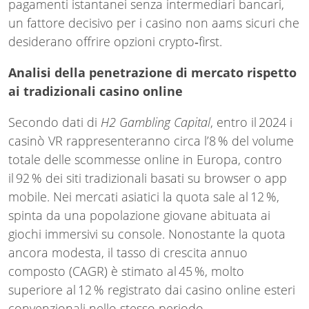
pagamenti istantanei senza intermediari bancari,
un fattore decisivo per i casino non aams sicuri che
desiderano offrire opzioni crypto‑first.
Analisi della penetrazione di mercato rispetto
ai tradizionali casino online
Secondo dati di
H2 Gambling Capital
, entro il 2024 i
casinò VR rappresenteranno circa l’8 % del volume
totale delle scommesse online in Europa, contro
il 92 % dei siti tradizionali basati su browser o app
mobile. Nei mercati asiatici la quota sale al 12 %,
spinta da una popolazione giovane abituata ai
giochi immersivi su console. Nonostante la quota
ancora modesta, il tasso di crescita annuo
composto (CAGR) è stimato al 45 %, molto
superiore al 12 % registrato dai casino online esteri
convenzionali nello stesso periodo.