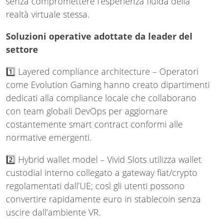
senza compromettere l’esperienza fluida della
realtà virtuale stessa.
Soluzioni operative adottate da leader del
settore
1️⃣ Layered compliance architecture – Operatori
come Evolution Gaming hanno creato dipartimenti
dedicati alla compliance locale che collaborano
con team globali DevOps per aggiornare
costantemente smart contract conformi alle
normative emergenti.
2️⃣ Hybrid wallet model – Vivid Slots utilizza wallet
custodial interno collegato a gateway fiat/crypto
regolamentati dall’UE; così gli utenti possono
convertire rapidamente euro in stablecoin senza
uscire dall’ambiente VR.