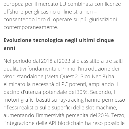
europea per il mercato EU combinata con licenze
offshore per gli casino online stranieri –
consentendo loro di operare su più giurisdizioni
contemporaneamente.
Evoluzione tecnologica negli ultimi cinque
anni
Nel periodo dal 2018 al 2023 si è assistito a tre salti
qualitativi fondamentali. Primo, l’introduzione dei
visori standalone (Meta Quest 2, Pico Neo 3) ha
eliminato la necessità di PC potenti, ampliando il
bacino d’utenza potenziale del 30 %. Secondo, i
motori grafici basati su ray‑tracing hanno permesso
riflessi realistici sulle superfici delle slot machine,
aumentando l’immersività percepita del 20 %. Terzo,
l’integrazione delle API blockchain ha reso possibile