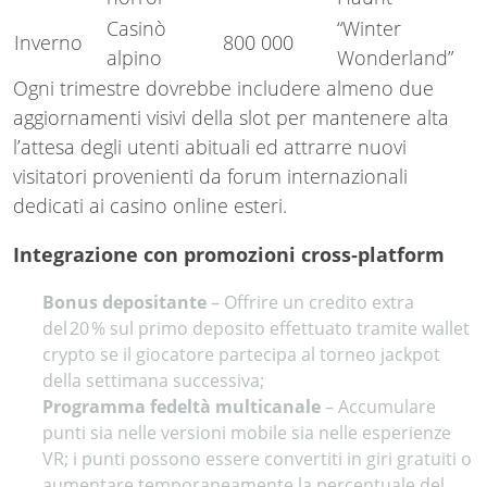
Casinò
“Winter
Inverno
800 000
alpino
Wonderland”
Ogni trimestre dovrebbe includere almeno due
aggiornamenti visivi della slot per mantenere alta
l’attesa degli utenti abituali ed attrarre nuovi
visitatori provenienti da forum internazionali
dedicati ai casino online esteri.
Integrazione con promozioni cross‑platform
Bonus depositante
– Offrire un credito extra
del 20 % sul primo deposito effettuato tramite wallet
crypto se il giocatore partecipa al torneo jackpot
della settimana successiva;
Programma fedeltà multicanale
– Accumulare
punti sia nelle versioni mobile sia nelle esperienze
VR; i punti possono essere convertiti in giri gratuiti o
aumentare temporaneamente la percentuale del