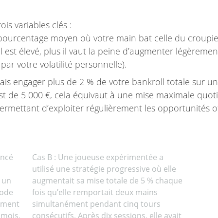
is variables clés :
(pourcentage moyen où votre main bat celle du croupie
il est élevé, plus il vaut la peine d’augmenter légèremen
par votre volatilité personnelle).
ais engager plus de 2 % de votre bankroll totale sur un
est de 5 000 €, cela équivaut à une mise maximale quoti
ermettant d’exploiter régulièrement les opportunités of
encé
Cas B : Une joueuse expérimentée a
utilisé une stratégie progressive où elle
 un
augmentait sa mise totale de 5 % chaque
hode
fois qu’elle remportait deux mains
uement
simultanément pendant cinq tours
 mois,
consécutifs. Après dix sessions, elle avait