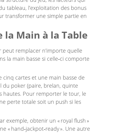
du tableau, l’exploitation des bonus
our transformer une simple partie en
la Main à la Table
er peut remplacer n’importe quelle
ans la main basse si celle‑ci comporte
e cinq cartes et une main basse de
 du poker (paire, brelan, quinte
s hautes. Pour remporter le tour, le
ne perte totale soit un push si les
r exemple, obtenir un « royal flush »
ne « hand‑jackpot‑ready ». Une autre