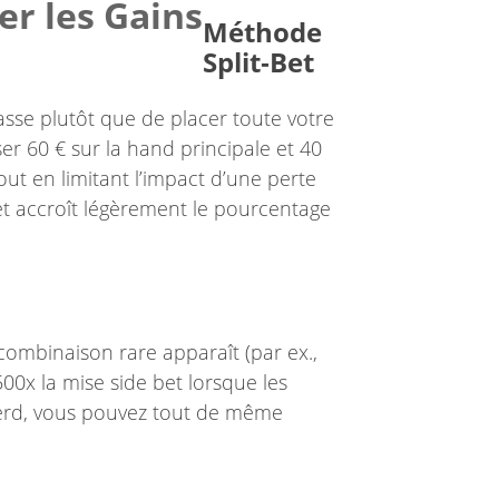
er les Gains
Méthode
Split‑Bet
basse plutôt que de placer toute votre
er 60 € sur la hand principale et 40
ut en limitant l’impact d’une perte
s et accroît légèrement le pourcentage
combinaison rare apparaît (par ex.,
00x la mise side bet lorsque les
 perd, vous pouvez tout de même