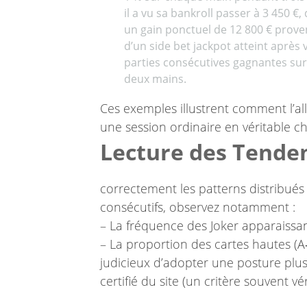
il a vu sa bankroll passer à 3 450 €,
un gain ponctuel de 12 800 € prov
d’un side bet jackpot atteint après 
parties consécutives gagnantes sur
deux mains.
Ces exemples illustrent comment l’al
une session ordinaire en véritable c
Lecture des Tenden
correctement les patterns distribués 
consécutifs, observez notamment :
– La fréquence des Joker apparaissant
– La proportion des cartes hautes (A‑K
judicieux d’adopter une posture plus 
certifié du site (un critère souvent vé