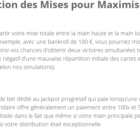
ation des Mises pour Maximis
artir votre mise totale entre la main haute et la main 
exemple, avec une bankroll de 100 €, vous pourriez mis
nsi vos chances d’obtenir deux victoires simultanées to
et négatif d’une mauvaise répartition initiale des carte
selon nos simulations).
e bet dédié au jackpot progressif qui paie lorsqu’une 
condaire offre généralement un paiement entre 100x et 5
réside dans le fait que même si votre main principale
i votre distribution était exceptionnelle.