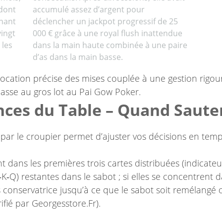
 dont
accumulé assez d’argent pour
enant
déclencher un jackpot progressif de 25
vingt
000 € grâce à une royal flush inattendue
 les
dans la main haute combinée à une paire
d’as dans la main basse.
location précise des mises couplée à une gestion rigou
hasse au gros lot au Pai Gow Poker.
ces du Table – Quand Sauter
par le croupier permet d’ajuster vos décisions en temps
 dans les premières trois cartes distribuées (indicateur 
‑Q) restantes dans le sabot ; si elles se concentrent da
conservatrice jusqu’à ce que le sabot soit remélangé ou 
rifié par Georgesstore.Fr).