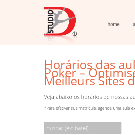
home
Horários das au
Poker – Optimise
Meilleurs Sites 
Veja abaixo os horários de nossas a
*Para efetivar sua matrícula, agende uma aula e
buscar (ex: batel)