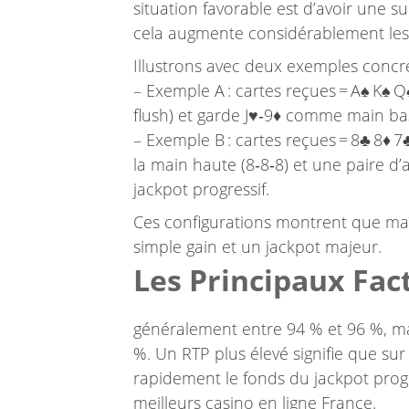
situation favorable est d’avoir une s
cela augmente considérablement les ch
Illustrons avec deux exemples concre
– Exemple A : cartes reçues = A♠ K♠ Q♠
flush) et garde J♥‑9♦ comme main ba
– Exemple B : cartes reçues = 8♣ 8♦ 
la main haute (8‑8‑8) et une paire d’
jackpot progressif.
Ces configurations montrent que maîtr
simple gain et un jackpot majeur.
Les Principaux Fac
généralement entre 94 % et 96 %, ma
%. Un RTP plus élevé signifie que su
rapidement le fonds du jackpot progr
meilleurs casino en ligne France.