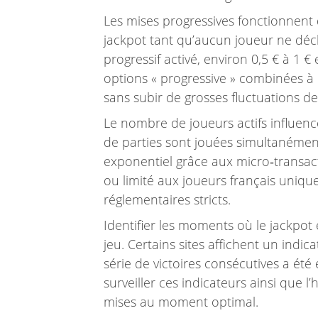
Les mises progressives fonctionnent
jackpot tant qu’aucun joueur ne décl
progressif activé, environ 0,5 € à 1 €
options « progressive » combinées à d
sans subir de grosses fluctuations de
Le nombre de joueurs actifs influenc
de parties sont jouées simultanément
exponentiel grâce aux micro‑transact
ou limité aux joueurs français uniqu
réglementaires stricts.
Identifier les moments où le jackpot e
jeu. Certains sites affichent un ind
série de victoires consécutives a été
surveiller ces indicateurs ainsi que l’
mises au moment optimal.