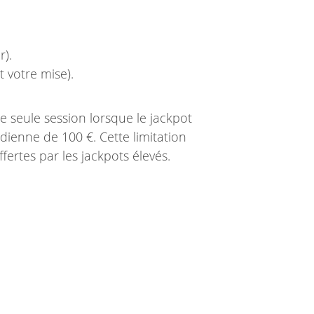
r).
t votre mise).
e seule session lorsque le jackpot
dienne de 100 €. Cette limitation
fertes par les jackpots élevés.