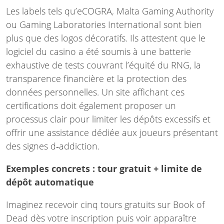
Les labels tels qu’eCOGRA, Malta Gaming Authority
ou Gaming Laboratories International sont bien
plus que des logos décoratifs. Ils attestent que le
logiciel du casino a été soumis à une batterie
exhaustive de tests couvrant l’équité du RNG, la
transparence financière et la protection des
données personnelles. Un site affichant ces
certifications doit également proposer un
processus clair pour limiter les dépôts excessifs et
offrir une assistance dédiée aux joueurs présentant
des signes d‑addiction.
Exemples concrets : tour gratuit + limite de
dépôt automatique
Imaginez recevoir cinq tours gratuits sur Book of
Dead dès votre inscription puis voir apparaître