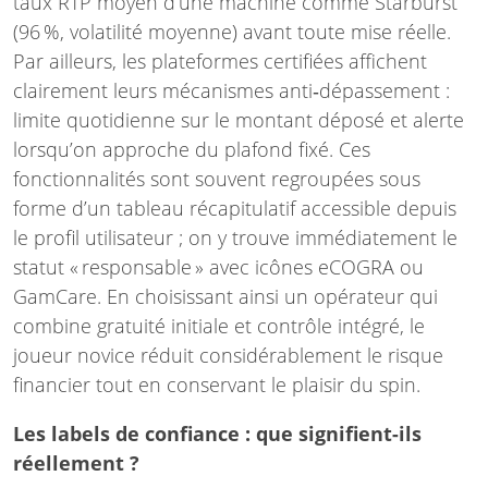
taux RTP moyen d’une machine comme Starburst
(96 %, volatilité moyenne) avant toute mise réelle.
Par ailleurs, les plateformes certifiées affichent
clairement leurs mécanismes anti‑dépassement :
limite quotidienne sur le montant déposé et alerte
lorsqu’on approche du plafond fixé. Ces
fonctionnalités sont souvent regroupées sous
forme d’un tableau récapitulatif accessible depuis
le profil utilisateur ; on y trouve immédiatement le
statut « responsable » avec icônes eCOGRA ou
GamCare. En choisissant ainsi un opérateur qui
combine gratuité initiale et contrôle intégré, le
joueur novice réduit considérablement le risque
financier tout en conservant le plaisir du spin.
Les labels de confiance : que signifient-ils
réellement ?