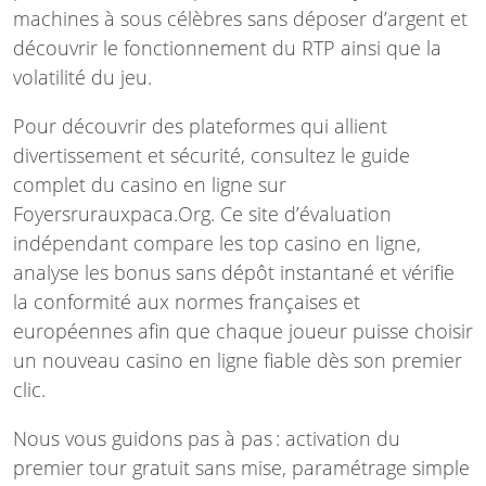
machines à sous célèbres sans déposer d’argent et
découvrir le fonctionnement du RTP ainsi que la
volatilité du jeu.
Pour découvrir des plateformes qui allient
divertissement et sécurité, consultez le guide
complet du
casino en ligne
sur
Foyersrurauxpaca.Org. Ce site d’évaluation
indépendant compare les top casino en ligne,
analyse les bonus sans dépôt instantané et vérifie
la conformité aux normes françaises et
européennes afin que chaque joueur puisse choisir
un nouveau casino en ligne fiable dès son premier
clic.
Nous vous guidons pas à pas : activation du
premier tour gratuit sans mise, paramétrage simple