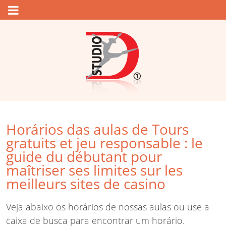
Horários das aulas de Tours
gratuits et jeu responsable : le
guide du débutant pour
maîtriser ses limites sur les
meilleurs sites de casino
Veja abaixo os horários de nossas aulas ou use a
caixa de busca para encontrar um horário.