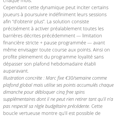
chaque mois.​
Cependant cette dynamique peut inciter certains
joueurs à poursuivre indéfiniment leurs sessions
afin “d’obtenir plus”. La solution consiste
précisément à activer préalablement toutes les
barrières décrites précédemment — limitation
financière stricte + pause programmée — avant
même envisager toute course aux points​. Ainsi on
profite pleinement du programme loyalité sans
dépasser son plafond hebdomadaire établi
auparavant​
.
Illustration concrète : Marc fixe €30/semaine comme
plafond global mais utilise ses points accumulés chaque
dimanche pour débloquer cinq free spins
supplémentaires dont il ne peut rien retirer tant qu’il n’a
pas respecté sa règle budgétaire précédente​
. Cette
boucle vertueuse montre qu’il est possible de