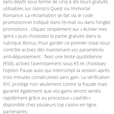
sans dépôt sous forme de cinq à dix tours gratuits
utilisables sur Gonzo’s Quest ou Immortal
Romance. La réclamation se fait via le code
promotionnel indiqué dans l’e‑mail ou dans l’onglet
promotions ; cliquez simplement sur « Activer mes
spins » puis choisissez la partie gratuite dans la
rubrique Bonus. Pour garder ce premier essai sous
contrôle activez dès maintenant vos paramètres
anti‑dépassement : fixez une limite quotidienne
(€50), activez l’avertissement sous €5 et choisissez
l’option Pause auto qui interrompt la session après
trois minutes consécutives sans gain. La vérification
KYC protège non seulement contre la fraude mais
garantit également que vos gains seront versés
rapidement grâce au processus « cashlib »
disponible chez plusieurs top casino en ligne
partenaires.