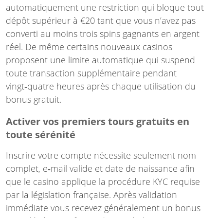
automatiquement une restriction qui bloque tout
dépôt supérieur à €20 tant que vous n’avez pas
converti au moins trois spins gagnants en argent
réel. De même certains nouveaux casinos
proposent une limite automatique qui suspend
toute transaction supplémentaire pendant
vingt‑quatre heures après chaque utilisation du
bonus gratuit.
Activer vos premiers tours gratuits en
toute sérénité
Inscrire votre compte nécessite seulement nom
complet, e‑mail valide et date de naissance afin
que le casino applique la procédure KYC requise
par la législation française. Après validation
immédiate vous recevez généralement un bonus