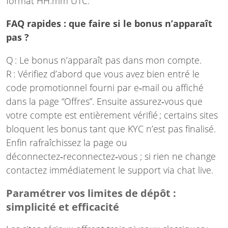
format HH:mm UTC.
FAQ rapides : que faire si le bonus n’apparaît
pas ?
Q : Le bonus n’apparaît pas dans mon compte.
R : Vérifiez d’abord que vous avez bien entré le
code promotionnel fourni par e‑mail ou affiché
dans la page “Offres”. Ensuite assurez‑vous que
votre compte est entièrement vérifié ; certains sites
bloquent les bonus tant que KYC n’est pas finalisé​.
Enfin rafraîchissez la page ou
déconnectez‑reconnectez‑vous ; si rien ne change
contactez immédiatement le support via chat live​.
Paramétrer vos limites de dépôt :
simplicité et efficacité